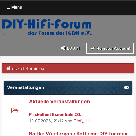
Menu
LOGIN
Register Account
diy-hifi-forum.eu
Veranstaltungen
Aktuelle Veranstaltungen
Frickelfest Essentials 20...
12.07.2026, 21:12
von
Olaf_HH
Battle: Wiedergabe Kette mit DIY für max.