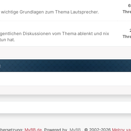
6
d wichtige Grundlagen zum Thema Lautsprecher.
Thr
eigentlichen Diskussionen vom Thema ablenkt und nix
Thr
tun hat.
:
Übersetzung:
MyBB.de
, Powered by
MyBB
, © 2002-2026
Melroy va