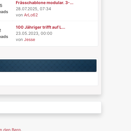
Frässchablone modular. 3-...
5
28.07.2025, 07:34
eads
von
ArLo62
100 Jähriger trifft auf L...
2
23.05.2023, 00:00
eads
von
Jesse
n den Berg
.