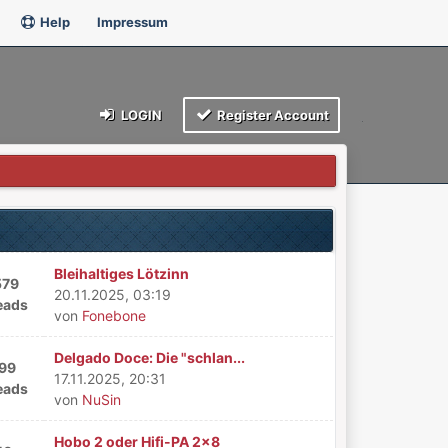
Help
Impressum
LOGIN
Register Account
Bleihaltiges Lötzinn
579
20.11.2025, 03:19
eads
von
Fonebone
Delgado Doce: Die "schlan...
199
17.11.2025, 20:31
eads
von
NuSin
Hobo 2 oder Hifi-PA 2x8