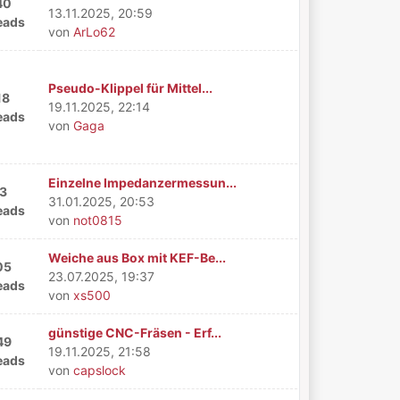
40
13.11.2025, 20:59
eads
von
ArLo62
Pseudo-Klippel für Mittel...
18
19.11.2025, 22:14
eads
von
Gaga
Einzelne Impedanzermessun...
3
31.01.2025, 20:53
eads
von
not0815
Weiche aus Box mit KEF-Be...
05
23.07.2025, 19:37
eads
von
xs500
günstige CNC-Fräsen - Erf...
49
19.11.2025, 21:58
eads
von
capslock