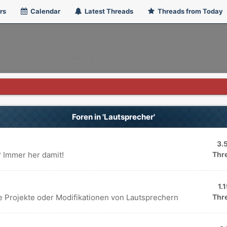
rs
Calendar
Latest Threads
Threads from Today
Foren in 'Lautsprecher'
3.
 Immer her damit!
Thr
1.
e Projekte oder Modifikationen von Lautsprechern
Thr