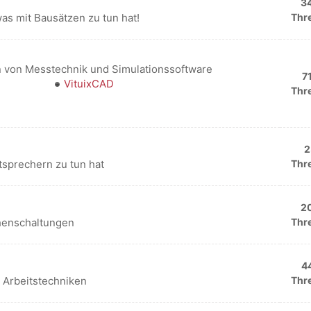
3
was mit Bausätzen zu tun hat!
Thr
 von Messtechnik und Simulationssoftware
7
VituixCAD
Thr
2
sprechern zu tun hat
Thr
2
henschaltungen
Thr
4
d Arbeitstechniken
Thr