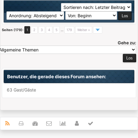
Seiten (179):
1
2
3
4
5
…
179
Weiter »
Gehe zu:
Benutzer, die gerade dieses Forum ansehen:
63 Gast/Gäste