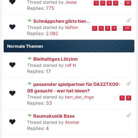
Thread started by
Jesse
...
1
2
3
4
39
Replies:
775
Schnäppchen gibts hier...
Thread started by
tiefton
...
1
2
3
4
105
Replies:
2.082
Normale Themen
Bleihaltiges Lötzinn
Thread started by
rolf N
Replies:
17
passender spielpartner für DA32TX00-
08 gesucht - wer hat ideen?
Thread started by
herr_der_ringe
1
2
Replies:
33
Raumakustik Bass
Thread started by
Atomar
Replies:
4