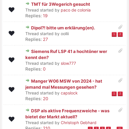
TMT für 3Wegerich gesucht
Thread started by
paco de colonia
Replies:
19
Dipol?! bitte um erklärung(en).
Thread started by oollii
1
2
Replies:
27
Siemens Ruf LSP 41 a hochtöner wer
kennt den?
Thread started by
slow777
Replies:
0
Manger W06 MSW von 2024 - hat
jemand mal Messungen gesehen?
Thread started by
capslock
1
2
Replies:
20
DSP als aktive Frequenzweiche - was
bietet der Markt aktuell?
Thread started by
Christoph Gebhard
Replies:
210
...
1
2
3
4
11