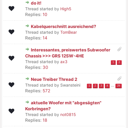
do it!
Thread started by
High5
Replies:
10
Kabelquerschnitt ausreichend?
Thread started by
TomBear
Replies:
14
Interessantes, preiswertes Subwoofer
Chassis >>> GRS 12SW-4HE
Thread started by
ax3
1
2
Replies:
30
Neue Treiber Thread 2
Thread started by Swansteini
...
1
2
3
4
29
Replies:
572
aktuelle Woofer mit "abgesägten"
Korbringen?
Thread started by
not0815
Replies:
18