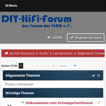
Menu
LOGIN
Register Account
diy-hifi-forum.eu
Archiv
Lautsprecher
Allgemeine Theme
Seiten (179):
1
2
3
4
5
…
179
Weiter »
Allgemeine Themen
Thema
/
Verfasser
Wichtige Themen
Diskussionen zum Schnäppchenthread