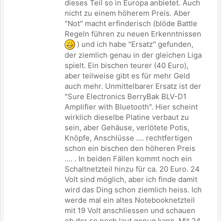
dieses Teil so in Europa anbietet. Auch
nicht zu einem höherem Preis. Aber
"Not" macht erfinderisch (blöde Battle
Regeln führen zu neuen Erkenntnissen
) und ich habe "Ersatz" gefunden,
der ziemlich genau in der gleichen Liga
spielt. Ein bischen teurer (40 Euro),
aber teilweise gibt es für mehr Geld
auch mehr. Unmittelbarer Ersatz ist der
"Sure Electronics BerryBak BLV-D1
Amplifier with Bluetooth". Hier scheint
wirklich dieselbe Platine verbaut zu
sein, aber Gehäuse, verlötete Potis,
Knöpfe, Anschlüsse .... rechtfertigen
schon ein bischen den höheren Preis
.... . In beiden Fällen kommt noch ein
Schaltnetzteil hinzu für ca. 20 Euro. 24
Volt sind möglich, aber ich finde damit
wird das Ding schon ziemlich heiss. Ich
werde mal ein altes Notebooknetzteil
mit 19 Volt anschliessen und schauen
ob der so noch laut genug kann. Mit 24