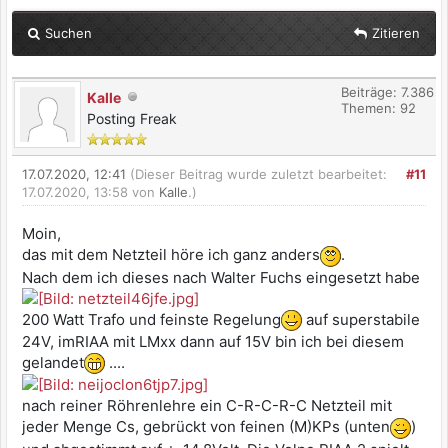
Suchen
Zitieren
Beiträge: 7.386
Kalle
Themen: 92
Posting Freak
17.07.2020, 12:41
(Dieser Beitrag wurde zuletzt bearbeitet:
#11
17.07.2020, 13:58 von
Kalle
.)
Moin,
das mit dem Netzteil höre ich ganz anders
.
Nach dem ich dieses nach Walter Fuchs eingesetzt habe
200 Watt Trafo und feinste Regelung
auf superstabile
24V, imRIAA mit LMxx dann auf 15V bin ich bei diesem
gelandet
....
nach reiner Röhrenlehre ein C-R-C-R-C Netzteil mit
jeder Menge Cs, gebrückt von feinen (M)KPs (unten
)