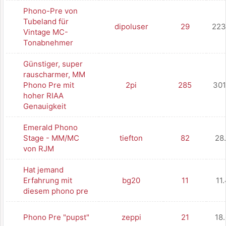
Phono-Pre von
Tubeland für
dipoluser
29
223
Vintage MC-
Tonabnehmer
Günstiger, super
rauscharmer, MM
Phono Pre mit
2pi
285
301
hoher RIAA
Genauigkeit
Emerald Phono
Stage - MM/MC
tiefton
82
28
von RJM
Hat jemand
Erfahrung mit
bg20
11
11
diesem phono pre
Phono Pre "pupst"
zeppi
21
18