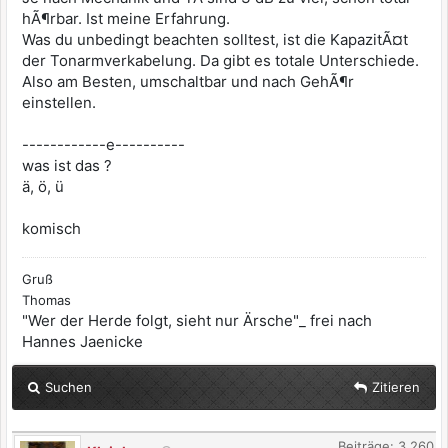
hÃ¶rbar. Ist meine Erfahrung.
Was du unbedingt beachten solltest, ist die KapazitÃ¤t
der Tonarmverkabelung. Da gibt es totale Unterschiede.
Also am Besten, umschaltbar und nach GehÃ¶r
einstellen.
------------e----------
was ist das ?
ä, ö, ü
komisch
Gruß
Thomas
"Wer der Herde folgt, sieht nur Ärsche"_ frei nach
Hannes Jaenicke
Suchen
Zitieren
Beiträge: 3.260