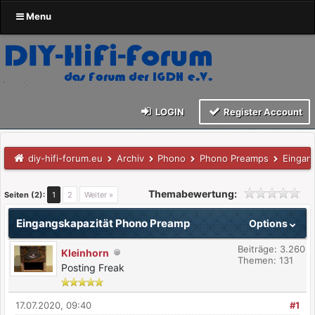
Menu
LOGIN
Register Account
diy-hifi-forum.eu
Archiv
Phono
Phono Preamps
Eingan
Themabewertung:
Seiten (2):
1
2
Weiter »
Eingangskapazität Phono Preamp
Options
Beiträge: 3.260
Kleinhorn
Themen: 131
Posting Freak
17.07.2020, 09:40
#1