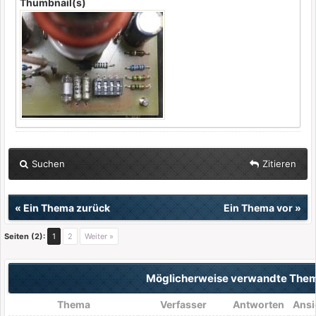
Thumbnail(s)
Suchen
Zitieren
«
Ein Thema zurück
Ein Thema vor
»
Seiten (2):
1
2
Weiter »
Möglicherweise verwandte The
Thema
Verfasser
Antworten
Ansi