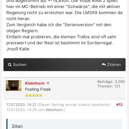
und abgestimmt auf +-14,8Volt. Die Volpe RIAA 2 spielt
hier im MC-Betrieb mit einer "Schwärze", die mit aktiver
Regelung nicht zu erreichen war. Die LM3XX kommen da
nicht heran.
Zum Vergleich habe ich die "Serienversion" mit den
obigen Reglern.
Einfach mal probieren, die kleinen Trafos sind oft sehr
preiswert und der Rest ist bestimmt im Sortierregal.
Jrooß Kalle
Suchen
Zitieren
Beiträge: 3.260
Kleinhorn
Themen: 131
Posting Freak
17.07.2020, 14:21
(Dieser Beitrag wurde zuletzt bearbeitet:
#12
17.07.2020, 14:26 von
Kleinhorn
.)
Zitat: