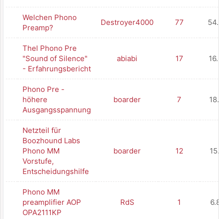
Welchen Phono
Destroyer4000
77
54
Preamp?
Thel Phono Pre
"Sound of Silence"
abiabi
17
16
- Erfahrungsbericht
Phono Pre -
höhere
boarder
7
18
Ausgangsspannung
Netzteil für
Boozhound Labs
Phono MM
boarder
12
15
Vorstufe,
Entscheidungshilfe
Phono MM
preamplifier AOP
RdS
1
6.
OPA2111KP