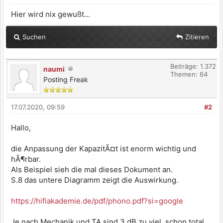
Hier wird nix gewußt...
Suchen
Zitieren
Beiträge: 1.372
naumi
Themen: 64
Posting Freak
17.07.2020, 09:59
#2
Hallo,
die Anpassung der KapazitÃ¤t ist enorm wichtig und
hÃ¶rbar.
Als Beispiel sieh die mal dieses Dokument an.
S.8 das untere Diagramm zeigt die Auswirkung.
https://hifiakademie.de/pdf/phono.pdf?si=google
Je nach Mechanik und TA sind 3 dB zu viel, schon total