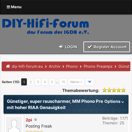
Menu
LOGIN
Register Account
diy-hifi-forum.eu
Archiv
Phono
Phono Preamps
Günsti
Seiten (15):
1
2
3
4
5
…
15
Weiter »
Themabewertung:
Günstiger, super rauscharmer, MM Phono Pre
Options
mit hoher RIAA Genauigkeit
Beiträge: 1.171
2pi
Themen: 25
Posting Freak