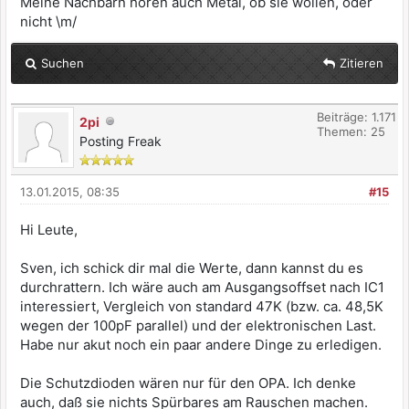
Meine Nachbarn hören auch Metal, ob sie wollen, oder
nicht \m/
Suchen
Zitieren
Beiträge: 1.171
2pi
Themen: 25
Posting Freak
13.01.2015, 08:35
#15
Hi Leute,
Sven, ich schick dir mal die Werte, dann kannst du es
durchrattern. Ich wäre auch am Ausgangsoffset nach IC1
interessiert, Vergleich von standard 47K (bzw. ca. 48,5K
wegen der 100pF parallel) und der elektronischen Last.
Habe nur akut noch ein paar andere Dinge zu erledigen.
Die Schutzdioden wären nur für den OPA. Ich denke
auch, daß sie nichts Spürbares am Rauschen machen.