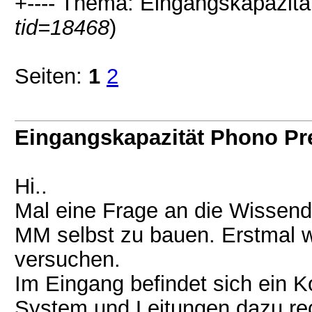
+---- Thema: Eingangskapazit
tid=18468
)
Seiten:
1
2
Eingangskapazität Phono P
Hi..
Mal eine Frage an die Wissende
MM selbst zu bauen. Erstmal w
versuchen.
Im Eingang befindet sich ein K
System und Leitungen dazu rec