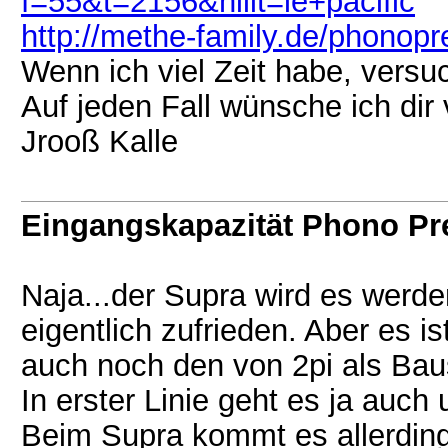
f=55&t=2156&hilit=le+pacific
http://methe-family.de/phonopr
Wenn ich viel Zeit habe, vers
Auf jeden Fall wünsche ich dir 
Jrooß Kalle
Eingangskapazität Phono P
Naja...der Supra wird es werde
eigentlich zufrieden. Aber es i
auch noch den von 2pi als Bau
In erster Linie geht es ja auc
Beim Supra kommt es allerding