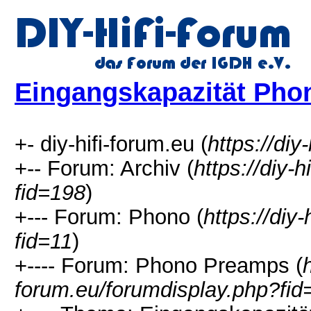
Eingangskapazität Ph
+- diy-hifi-forum.eu (
https://diy
+-- Forum: Archiv (
https://diy-
fid=198
)
+--- Forum: Phono (
https://diy
fid=11
)
+---- Forum: Phono Preamps (
h
forum.eu/forumdisplay.php?fid