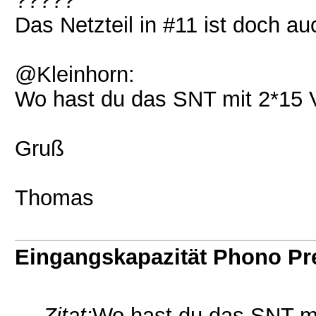
?????
Das Netzteil in #11 ist doch a
@Kleinhorn:
Wo hast du das SNT mit 2*15 V
Gruß
Thomas
Eingangskapazität Phono P
Zitat:
Wo hast du das SNT mi