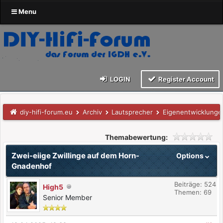
Menu
LOGIN
Register Account
diy-hifi-forum.eu
Archiv
Lautsprecher
Eigenentwicklunge
Themabewertung:
Zwei-eiige Zwillinge auf dem Horn-
Options
Gnadenhof
Beiträge: 524
High5
Themen: 69
Senior Member