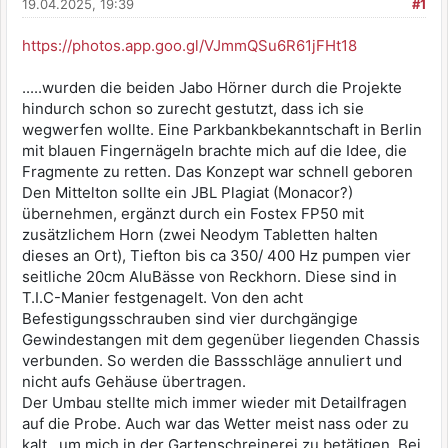
19.04.2025, 19:39
#1
https://photos.app.goo.gl/VJmmQSu6R61jFHt18
.....wurden die beiden Jabo Hörner durch die Projekte
hindurch schon so zurecht gestutzt, dass ich sie
wegwerfen wollte. Eine Parkbankbekanntschaft in Berlin
mit blauen Fingernägeln brachte mich auf die Idee, die
Fragmente zu retten. Das Konzept war schnell geboren
Den Mittelton sollte ein JBL Plagiat (Monacor?)
übernehmen, ergänzt durch ein Fostex FP50 mit
zusätzlichem Horn (zwei Neodym Tabletten halten
dieses an Ort), Tiefton bis ca 350/ 400 Hz pumpen vier
seitliche 20cm AluBässe von Reckhorn. Diese sind in
T.I.C-Manier festgenagelt. Von den acht
Befestigungsschrauben sind vier durchgängige
Gewindestangen mit dem gegenüber liegenden Chassis
verbunden. So werden die Bassschläge annuliert und
nicht aufs Gehäuse übertragen.
Der Umbau stellte mich immer wieder mit Detailfragen
auf die Probe. Auch war das Wetter meist nass oder zu
kalt , um mich in der Gartenschreinerei zu betätigen. Bei