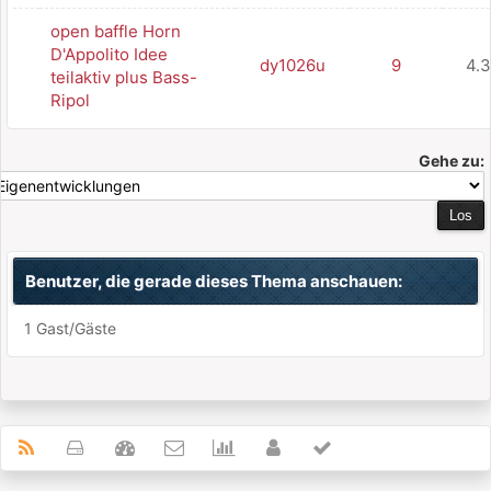
open baffle Horn
D'Appolito Idee
dy1026u
9
4.
teilaktiv plus Bass-
Ripol
Gehe zu:
Benutzer, die gerade dieses Thema anschauen:
1 Gast/Gäste