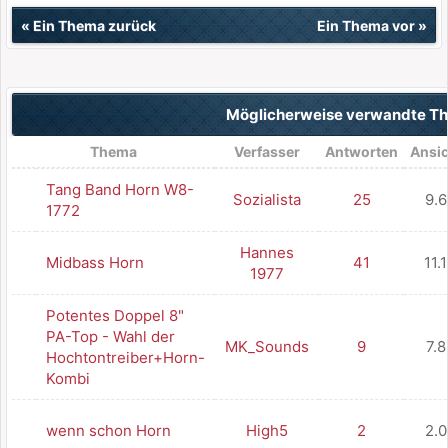
«
Ein Thema zurück
Ein Thema vor
»
Möglicherweise verwandte 
Thema
Verfasser
Antworten
Ansi
Tang Band Horn W8-
Sozialista
25
9.
1772
Hannes
Midbass Horn
41
11.
1977
Potentes Doppel 8"
PA-Top - Wahl der
MK_Sounds
9
7.
Hochtontreiber+Horn-
Kombi
wenn schon Horn
High5
2
2.