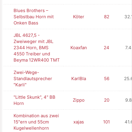
Blues Brothers –
Selbstbau Horn mit
Köter
82
32.
Onken Bass
JBL 4627,5 -
Zweiweger mit JBL
2344 Horn, BMS
Koaxfan
24
7.
4550 Treiber und
Beyma 12WR400 TMT
Zwei-Wege-
Standlautsprecher
KarlBla
56
25.
"Karli"
"Little Skunk", 4" BB
Zippo
20
9.
Horn
Kombination aus zwei
15"ern und 55cm
xajas
101
41.
Kugelwellenhorn