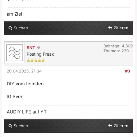
am Ziel
Suchen
Zitieren
Beiträge: 4.309
SNT
Themen: 230
Posting Freak
20.04.2025, 21:34
#3
DIY vom feinsten….
lG Sven
AUDIY LIFE auf YT
Suchen
Zitieren