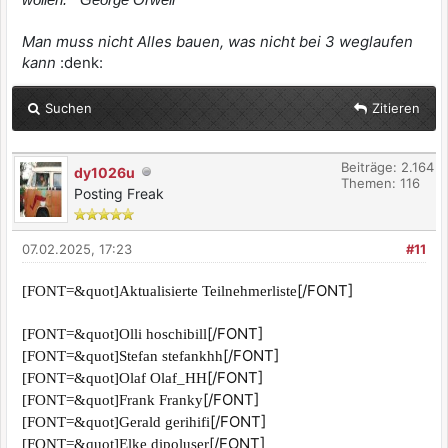
Man muss nicht Alles bauen, was nicht bei 3 weglaufen
kann
:denk:
Suchen
Zitieren
Beiträge: 2.164
dy1026u
Themen: 116
Posting Freak
07.02.2025, 17:23
#11
[/FONT]
[FONT=&quot]Aktualisierte Teilnehmerliste
[/FONT]
[FONT=&quot]Olli hoschibill
[/FONT]
[FONT=&quot]Stefan stefankhh
[/FONT]
[FONT=&quot]Olaf Olaf_HH
[/FONT]
[FONT=&quot]Frank Franky
[/FONT]
[FONT=&quot]Gerald gerihifi
[/FONT]
[FONT=&quot]Elke dipoluser