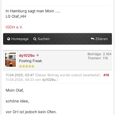
In Hamburg sagt man Moin .....
LG Olaf_HH
IGDH e.V.
Homepage
Suchen
Zitieren
Beiträge: 2.164
dy1026u
Themen: 116
Posting Freak
11.04.2025, 03:47
(Dieser Beitrag wurde zuletzt bearbeitet:
#16
11.04.2025, 04:23 von
dy1026u
.)
Moin Olaf,
schöne Idee,
vor Ort ist jedoch kein Ofen.