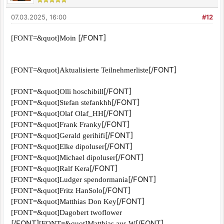
07.03.2025, 16:00
#12
[/FONT]
[FONT=&quot]Moin
[/FONT]
[FONT=&quot]Aktualisierte Teilnehmerliste
[/FONT]
[FONT=&quot]Olli hoschibill
[/FONT]
[FONT=&quot]Stefan stefankhh
[/FONT]
[FONT=&quot]Olaf Olaf_HH
[/FONT]
[FONT=&quot]Frank Franky
[/FONT]
[FONT=&quot]Gerald gerihifi
[/FONT]
[FONT=&quot]Elke dipoluser
[/FONT]
[FONT=&quot]Michael dipoluser
[/FONT]
[FONT=&quot]Ralf Kera
[/FONT]
[FONT=&quot]Ludger spendormania
[/FONT]
[FONT=&quot]Fritz HanSolo
[/FONT]
[FONT=&quot]Matthias Don Key
[FONT=&quot]Dagobert twoflower
[/FONT]
[/FONT]
[FONT=&quot]Matthias aus W