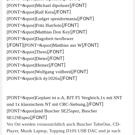
[/FONT]
[FONT=&quot]Michael dipoluser
[/FONT]
[FONT=&quot]Ralf Kera
[/FONT]
[FONT=&quot]Ludger spendormania
[/FONT]
[FONT=&quot]Fritz HanSolo
[/FONT]
[FONT=&quot]Matthias Don Key
[FONT=&quot]Dagobert twoflower
[/FONT]
[/FONT]
[FONT=&quot]Matthias aus W
[/FONT]
[FONT=&quot]Thees
[/FONT]
[FONT=&quot]Dieter
[/FONT]
[FONT=&quot]Heiner
[/FONT]
[FONT=&quot]Wolfgang vollbreit
[/FONT]
[FONT=&quot]Ich dy1026u
[FONT=&quot]Geplant ist u.A, BJT F5 Vergleich,1x mit SNT
[/FONT]
und 1x klassischem NT mit CRC-Siebung,
[FONT=&quot]und Buscher SE25spez, Buscher
[/FONT]
SE12SEspez
Vor Ort werden voraussichtlich auch Buscher TubeOne, CD-
Player, Musik Laptop, Topping D10S USB DAC und je nach