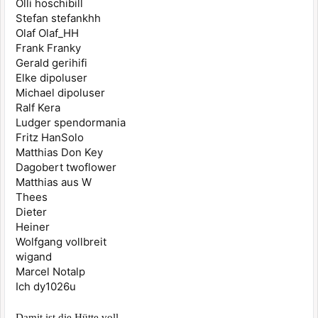
Olli hoschibill
Stefan stefankhh
Olaf Olaf_HH
Frank Franky
Gerald gerihifi
Elke dipoluser
Michael dipoluser
Ralf Kera
Ludger spendormania
Fritz HanSolo
Matthias Don Key
Dagobert twoflower
Matthias aus W
Thees
Dieter
Heiner
Wolfgang vollbreit
wigand
Marcel Notalp
Ich dy1026u
Damit ist die Hütte voll.