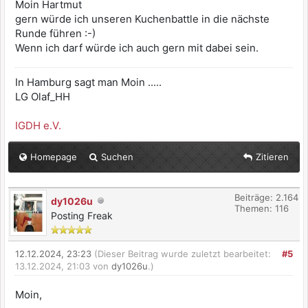
Moin Hartmut
gern würde ich unseren Kuchenbattle in die nächste
Runde führen :-)
Wenn ich darf würde ich auch gern mit dabei sein.
In Hamburg sagt man Moin .....
LG Olaf_HH
IGDH e.V.
Homepage
Suchen
Zitieren
Beiträge: 2.164
dy1026u
Themen: 116
Posting Freak
12.12.2024, 23:23
(Dieser Beitrag wurde zuletzt bearbeitet:
#5
13.12.2024, 21:03 von
dy1026u
.)
Moin,