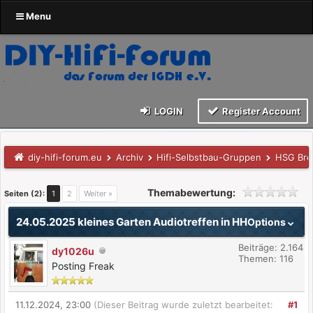
Menu
LOGIN
Register Account
diy-hifi-forum.eu
Archiv
Hifi-Selbstbau-Gruppen
HSG Br
Themabewertung:
Seiten (2):
1
2
Weiter »
24.05.2025 kleines Garten Audiotreffen in HH
Options
Beiträge: 2.164
dy1026u
Themen: 116
Posting Freak
11.12.2024, 23:00
(Dieser Beitrag wurde zuletzt bearbeitet:
#1