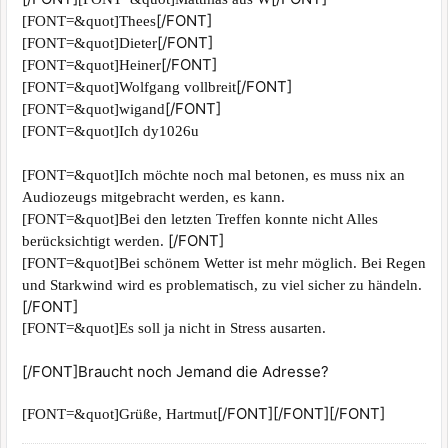
[/FONT]
[FONT=&quot]Thees
[/FONT]
[FONT=&quot]Dieter
[/FONT]
[FONT=&quot]Heiner
[/FONT]
[FONT=&quot]Wolfgang vollbreit
[/FONT]
[FONT=&quot]wigand
[FONT=&quot]Ich dy1026u
[FONT=&quot]Ich möchte noch mal betonen, es muss nix an
Audiozeugs mitgebracht werden, es kann.
[FONT=&quot]Bei den letzten Treffen konnte nicht Alles
[/FONT]
berücksichtigt werden.
[FONT=&quot]Bei schönem Wetter ist mehr möglich. Bei Regen
und Starkwind wird es problematisch, zu viel sicher zu händeln.
[/FONT]
[FONT=&quot]Es soll ja nicht in Stress ausarten.
[/FONT]Braucht noch Jemand die Adresse?
[/FONT][/FONT][/FONT]
[FONT=&quot]Grüße, Hartmut