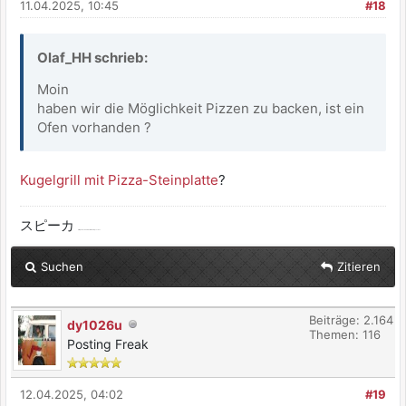
11.04.2025, 10:45
#18
Olaf_HH schrieb:
Moin
haben wir die Möglichkeit Pizzen zu backen, ist ein
Ofen vorhanden ?
Kugelgrill mit Pizza-Steinplatte
?
スピーカ
ist japanisch und heißt Lautsprecher
Suchen
Zitieren
Beiträge: 2.164
dy1026u
Themen: 116
Posting Freak
12.04.2025, 04:02
#19