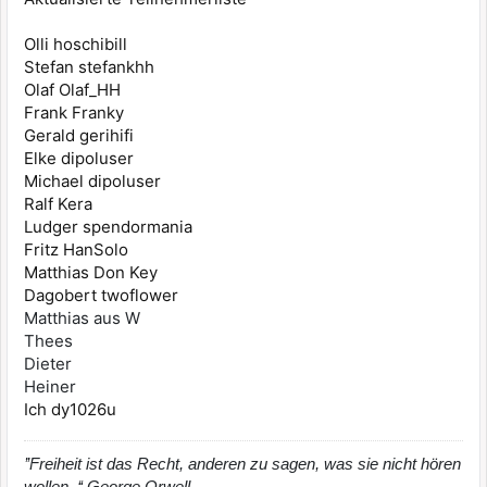
Olli hoschibill
Stefan stefankhh
Olaf Olaf_HH
Frank Franky
Gerald gerihifi
Elke dipoluser
Michael dipoluser
Ralf Kera
Ludger spendormania
Fritz HanSolo
Matthias Don Key
Dagobert twoflower
Matthias aus W
Thees
Dieter
Heiner
Ich dy1026u
’’Freiheit ist das Recht, anderen zu sagen, was sie nicht hören
wollen. ‘‘ George Orwell