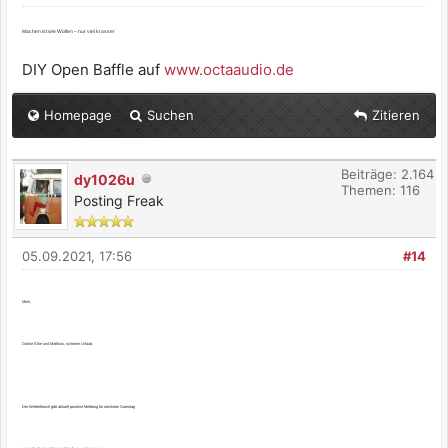
Machen ist wie Wollen – nur viel krasser
DIY Open Baffle auf
www.octaaudio.de
Homepage
Suchen
Zitieren
Beiträge: 2.164
dy1026u
Themen: 116
Posting Freak
05.09.2021, 17:56
#14
Moin,
Danke Elke und Matthias, schönen Urlaub.
Der Wetterfrosch gibt aktuell positive Meldung für nächsten Samstag