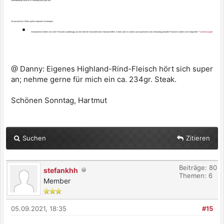
coranabedingt sieht es in Hamburg auch gut aus:
Für persönliche Treffen gelten folgende Grundregeln:
Grundsätzlich dürfen sich zehn Personen unabhängig von der Zahl der Haushalte ohne Abstand treffen. Kinder unter 14 Jahren sowie genesene und vollständig geimpfte Personen werden nicht mitgezählt.**
Quellenangab
e
@ Danny: Eigenes Highland-Rind-Fleisch hört sich super
an; nehme gerne für mich ein ca. 234gr. Steak.
Schönen Sonntag, Hartmut
Suchen
Zitieren
Beiträge: 80
stefankhh
Themen: 6
Member
05.09.2021, 18:35
#15