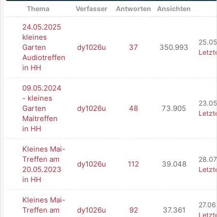
Thema
Verfasser
Antworten
Ansichten
24.05.2025
kleines
25.05
Garten
dy1026u
37
350.993
Letzt
Audiotreffen
in HH
09.05.2024
- kleines
23.05
Garten
dy1026u
48
73.905
Letzt
Maitreffen
in HH
Kleines Mai-
Treffen am
28.07
dy1026u
112
39.048
20.05.2023
Letzt
in HH
Kleines Mai-
27.06
Treffen am
dy1026u
92
37.361
Letzt