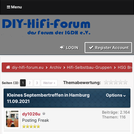
Menu
LOGIN
Register Account
diy-hifi-forum.eu
Archiv
Hifi-Selbstbau-Gruppen
HSG Br
Themabewertung:
Seiten (3):
1
2
3
Weiter »
Kleines Septembertreffen in Hamburg
Options
11.09.2021
Beiträge: 2.164
dy1026u
Themen: 116
Posting Freak