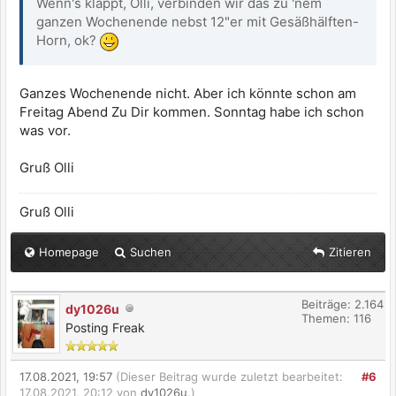
Wenn's klappt, Olli, verbinden wir das zu 'nem
ganzen Wochenende nebst 12"er mit Gesäßhälften-
Horn, ok?
Ganzes Wochenende nicht. Aber ich könnte schon am
Freitag Abend Zu Dir kommen. Sonntag habe ich schon
was vor.
Gruß Olli
Gruß Olli
Homepage
Suchen
Zitieren
Beiträge: 2.164
dy1026u
Themen: 116
Posting Freak
17.08.2021, 19:57
(Dieser Beitrag wurde zuletzt bearbeitet:
#6
17.08.2021, 20:12 von
dy1026u
.)