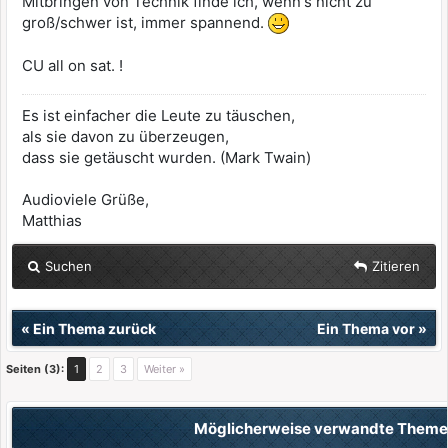
Mitbringen von Technik finde ich, wenn's nicht zu
groß/schwer ist, immer spannend.
CU all on sat. !
Es ist einfacher die Leute zu täuschen,
als sie davon zu überzeugen,
dass sie getäuscht wurden. (Mark Twain)
Audioviele Grüße,
Matthias
Suchen
Zitieren
«
Ein Thema zurück
Ein Thema vor
»
Seiten (3):
1
2
3
Weiter »
Möglicherweise verwandte Them