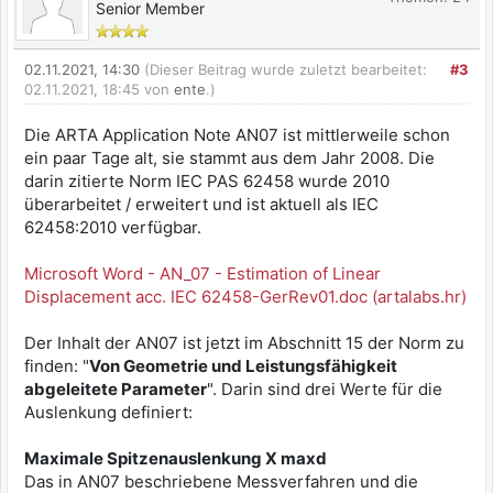
Senior Member
02.11.2021, 14:30
(Dieser Beitrag wurde zuletzt bearbeitet:
#3
02.11.2021, 18:45 von
ente
.)
Die ARTA Application Note AN07 ist mittlerweile schon
ein paar Tage alt, sie stammt aus dem Jahr 2008. Die
darin zitierte Norm IEC PAS 62458 wurde 2010
überarbeitet / erweitert und ist aktuell als IEC
62458:2010 verfügbar.
Microsoft Word - AN_07 - Estimation of Linear
Displacement acc. IEC 62458-GerRev01.doc (artalabs.hr)
Der Inhalt der AN07 ist jetzt im Abschnitt 15 der Norm zu
finden: "
Von Geometrie und Leistungsfähigkeit
abgeleitete Parameter
". Darin sind drei Werte für die
Auslenkung definiert:
Maximale Spitzenauslenkung X maxd
Das in AN07 beschriebene Messverfahren und die