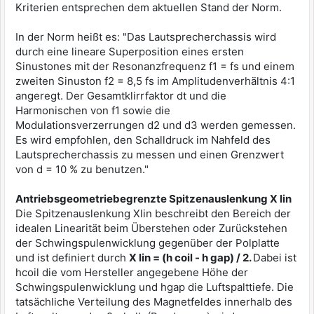
Kriterien entsprechen dem aktuellen Stand der Norm.
In der Norm heißt es: "Das Lautsprecherchassis wird
durch eine lineare Superposition eines ersten
Sinustones mit der Resonanzfrequenz f1 = fs und einem
zweiten Sinuston f2 = 8,5 fs im Amplitudenverhältnis 4:1
angeregt. Der Gesamtklirrfaktor dt und die
Harmonischen von f1 sowie die
Modulationsverzerrungen d2 und d3 werden gemessen.
Es wird empfohlen, den Schalldruck im Nahfeld des
Lautsprecherchassis zu messen und einen Grenzwert
von d = 10 % zu benutzen."
Antriebsgeometriebegrenzte Spitzenauslenkung X lin
Die Spitzenauslenkung Xlin beschreibt den Bereich der
idealen Linearität beim Überstehen oder Zurückstehen
der Schwingspulenwicklung gegenüber der Polplatte
und ist definiert durch
X lin = (h coil - h gap) / 2.
Dabei ist
hcoil die vom Hersteller angegebene Höhe der
Schwingspulenwicklung und hgap die Luftspalttiefe. Die
tatsächliche Verteilung des Magnetfeldes innerhalb des