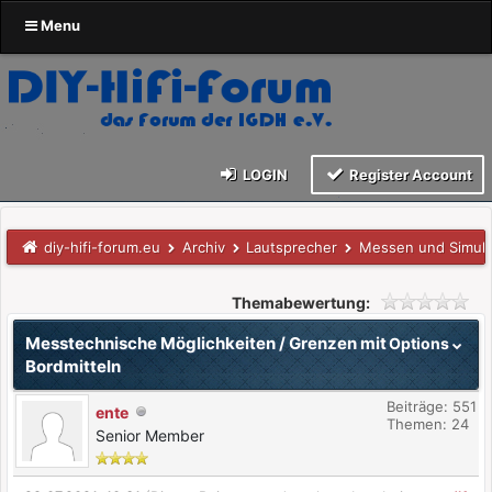
Menu
LOGIN
Register Account
diy-hifi-forum.eu
Archiv
Lautsprecher
Messen und Simuli
Themabewertung:
Messtechnische Möglichkeiten / Grenzen mit
Options
Bordmitteln
Beiträge: 551
ente
Themen: 24
Senior Member