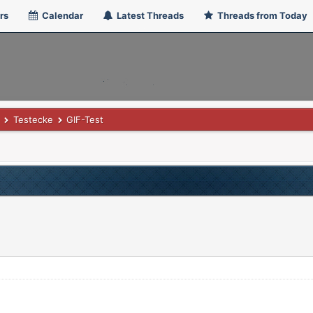
rs
Calendar
Latest Threads
Threads from Today
Testecke
GIF-Test