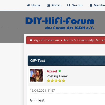
Home
Portal
Search
Membe
diy-hifi-forum.eu
Archiv
Community Center
0 Bewertung(en) - 0 im Durchschnitt
1
2
3
4
5
GIF-Test
Azrael
Posting Freak
15.04.2021, 11:57
GIF-Test: