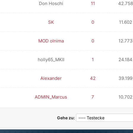
Don Hoschi
11
42.758
SK
0
11.602
MOD olnima
0
12.773
holly65_MKII
1
24.184
Alexander
42
39.199
ADMIN_Marcus
7
10.702
Gehe zu: