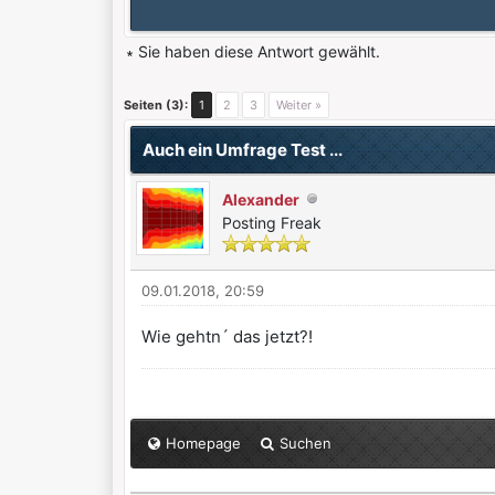
∗ Sie haben diese Antwort gewählt.
0 Bewertung(en) - 0 im Durchschnitt
1
2
3
4
5
Seiten (3):
1
2
3
Weiter »
Auch ein Umfrage Test ...
Alexander
Posting Freak
09.01.2018, 20:59
Wie gehtn´ das jetzt?!
Homepage
Suchen