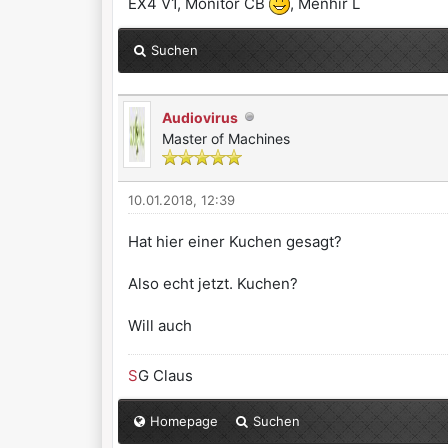
EX4 V1, Monitor CB
, Menhir L
Suchen
Audiovirus
Master of Machines
10.01.2018, 12:39
Hat hier einer Kuchen gesagt?
Also echt jetzt. Kuchen?
Will auch
S
G Claus
Homepage
Suchen