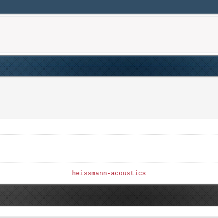
heissmann-acoustics