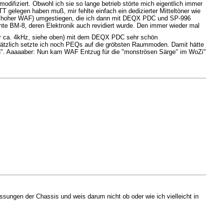
modifiziert. Obwohl ich sie so lange betrieb störte mich eigentlich immer
gelegen haben muß, mir fehlte einfach ein dedizierter Mitteltöner wie
rem hoher WAF) umgestiegen, die ich dann mit DEQX PDC und SP-996
hte BM-8, deren Elektronik auch revidiert wurde. Den immer wieder mal
r ca. 4kHz, siehe oben) mit dem DEQX PDC sehr schön
tzlich setzte ich noch PEQs auf die gröbsten Raummoden. Damit hätte
n". Aaaaaber: Nun kam WAF Entzug für die "monströsen Särge" im WoZi"
sungen der Chassis und weis darum nicht ob oder wie ich vielleicht in