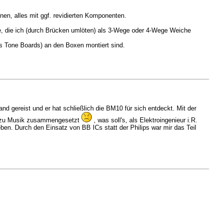
nen, alles mit ggf. revidierten Komponenten.
e, die ich (durch Brücken umlöten) als 3-Wege oder 4-Wege Weiche
 Tone Boards) an den Boxen montiert sind.
 gereist und er hat schließlich die BM10 für sich entdeckt. Mit der
ht zu Musik zusammengesetzt
, was soll's, als Elektroingenieur i.R.
en. Durch den Einsatz von BB ICs statt der Philips war mir das Teil