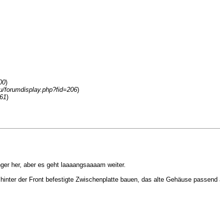
00
)
.eu/forumdisplay.php?fid=206
)
61
)
nger her, aber es geht laaaangsaaaam weiter.
 hinter der Front befestigte Zwischenplatte bauen, das alte Gehäuse passen