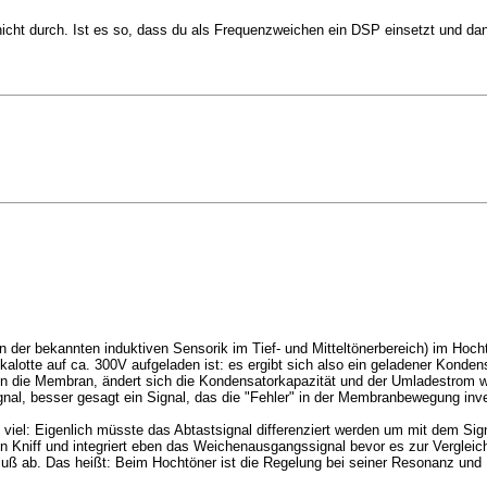
nicht durch. Ist es so, dass du als Frequenzweichen ein DSP einsetzt und d
n der bekannten induktiven Sensorik im Tief- und Mitteltönerbereich) im Hoch
lukalotte auf ca. 300V aufgeladen ist: es ergibt sich also ein geladener Kond
un die Membran, ändert sich die Kondensatorkapazität und der Umladestrom wi
 besser gesagt ein Signal, das die "Fehler" in der Membranbewegung invertie
so viel: Eigenlich müsste das Abtastsignal differenziert werden um mit dem S
n Kniff und integriert eben das Weichenausgangssignal bevor es zur Vergleich
luß ab. Das heißt: Beim Hochtöner ist die Regelung bei seiner Resonanz un