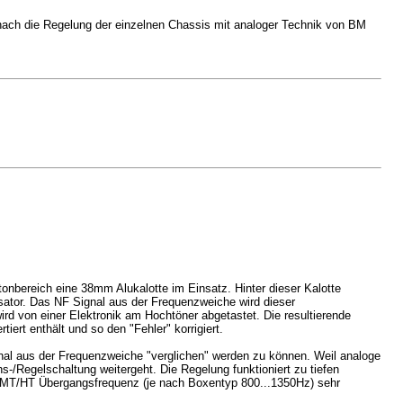
anach die Regelung der einzelnen Chassis mit analoger Technik von BM
tonbereich eine 38mm Alukalotte im Einsatz. Hinter dieser Kalotte
ensator. Das NF Signal aus der Frequenzweiche wird dieser
rd von einer Elektronik am Hochtöner abgetastet. Die resultierende
rt enthält und so den "Fehler" korrigiert.
ignal aus der Frequenzweiche "verglichen" werden zu können. Weil analoge
s-/Regelschaltung weitergeht. Die Regelung funktioniert zu tiefen
d MT/HT Übergangsfrequenz (je nach Boxentyp 800...1350Hz) sehr