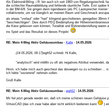
Als ElektronikWiIng. i.R. bin auch ich seit 1983 von Regelungstechnik fas
die schlechte Raumabbildung und fehlende räumliche Tiefe. Erst später 
in der BM-6/8. Sie gingen dann irgendwann (als PC Lautsprecher meiner
vollaktivierte, um sie klanglich an meinen Raum und Geschmack anzupass
als etwas "vorlaut" oder "hart" klingend gescholtenen, geregelten 38mm
"beschwichtigen". Dies durch PEQ Bedämpfung der Höhenmembranresonan
die Käse gebissen sein können, Tonalität und Bühnendarstellung waren
ins Spiel und das Resultat ist dieses Projekt
RE: Mein 4-Weg Aktiv Gehäuseumbau
-
Kalle
-
14.05.2026
(14.05.2026, 09:17)
wgh52 schrieb:
Hi Kalle,
"analytisch" wird mbMn zu oft als negatives Attribut verwendet, 
Hmm, ich habe mich auch gescheut das deswegen su zu schreiben ... ic
Ich hätte "sezierend" nehmen sollen.
Gruß Kalle
RE: Mein 4-Weg Aktiv Gehäuseumbau
-
wgh52
-
14.05.2026
Mir fiel jetzt gerade wieder ein, daß ich meine schönen neuen Gehäuse 
VirtuixCAD (das ich zwar habe aber nicht wirklich bedienen kann
) ei