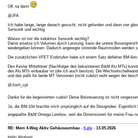
OK na dann
@JFA
Ich habe lange, lange danach gesucht, nicht gefunden und dann vier gl
Sensorik und wichtig.
Warum ist mir die induktive Sensorik wichtig?
Damit ersetze ich Volumen durch Leistung, kann die untere Boxengrenzfre
wiedergeben können. Dadurch angeregte störende Raummoden werden spä
Die zusätzlichen VFET Endstufen habe ich einem Satz defekter BM-6en
Den Kevlar Mitteltöner (Nachfolger des bekannteren B&M Alu MTs) konnte
des Alu MTs einbaubar ist (die ich auch besitze). Die Wechselschallwan
und das paßt für beide MT Versionen (nicht zuletzt wohl wegen der besc
@Josh_cpt
Danke für die begeisterten cudos! Deine Beisteuerung ist nicht vergess
Ja, die BM-10d brachte mich ursprünglich auf die Designidee. Eigentlich h
angepaßte B&M Omega Leerbox, weil die Dimensionen für meine Frau no
RE: Mein 4-Weg Aktiv Gehäuseumbau
-
Kalle
-
13.05.2026
Hallo Winfried,