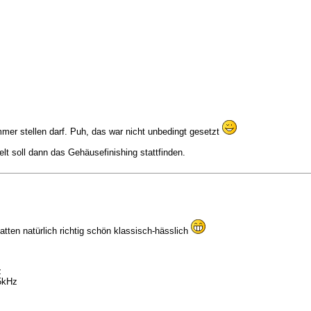
er stellen darf. Puh, das war nicht unbedingt gesetzt
elt soll dann das Gehäusefinishing stattfinden.
tten natürlich richtig schön klassisch-hässlich
z
5kHz