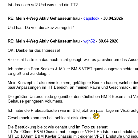
Ist das noch so? Und was sind die TT?
RE: Mein 4-Weg Aktiv Gehäuseumbau
-
capslock
-
30.04.2026
Und hast Du vor, die aktiv zu regeln?
RE: Mein 4-Weg Aktiv Gehäuseumbau
-
wgh52
-
30.04.2026
OK, Danke für das Interesse!
Vielleicht hatte ich das noch nicht gesagt, weil es ja bisher um das Äus
Ich habe ein Paar Backes & Müller BM-8 VFET quasi ausgeschlachtet um
zu groß und zu klobig...
Mein Konzept ist also eine kleinere, gefälligere Box zu bauen, welche d
paar Anpassungen im HT Bereich, an meinen Raum und Geschmack, imme
Die größten Unterschiede gegenüber den käuflichen BM-8 Boxen sind V
Gehäuse geringeren Volumens.
Ich habe die Probeaufbauten wie im Bild jetzt ein paar Tage im WoZi auf
Geschmack kann mn halt schlecht diskutieren
Die Bestückung bleibt wie gehabt und im Foto zu sehen:
TT 2x 200mm B&M Chassis mit je eigener VFET Endstufe und induktiver 
MT 1x 100mm B&M Kevlar Chassis mit eigener VFET Endstufe und indukt