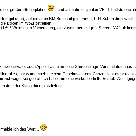
s der großen Steuerplatine
) und auch die originalen VFET Endstufenplati
oniker gebaute), auf die alten BM-Boxen abgestimmte, LR4 Subtraktionsweich
die Boxen im WoZi betreiben.
) DSP Weichen in Vorbereitung, die zusammen mit je 2 Stereo DACs (Khadas
iegervater auch Appetit auf eine neue Stereoanlage. Wir sind durchaus Land
tailliert alles, nur wurde nach meinem Geschmack das Ganze nicht mehr rec
in Schwager sie geerbt. Ich habe ihm eine werksüberholte Restek V3 mitgegeb
rastete der Klang dann plötzlich ein.
ermeide ich das Wort...