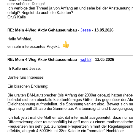
sehr schönes Design!
Ich verfolge den Thread ja von Anfang an und sehe bei der Ansteuerung 
erfolgt? Regelst du auch die Kalotten?
Gruß Kalle
RE: Mein 4-Weg Aktiv Gehäuseumbau
-
Jesse
-
13.05.2026
Hallo Winfried,
ein sehr interessantes Projekt.
RE: Mein 4-Weg Aktiv Gehäuseumbau
-
wgh52
-
13.05.2026
Hi Kalle und Jesse,
Danke fürs Interesse!
Ein bisschen Erklärung:
Die uralten BM-Lautsprecher (bis Anfang der 2000er gebaut) hatten (nebe
befindet sich ein ebenfalls kalottenförmiges Gitter, das gegenüber der A
Gleichspannung aufmoduliert, die Spannung variiert also. Bewegt sich n
Spannung enthält also die Summe aus Ansteuersignal und Bewegungssignal,
Ich hab jetzt mal die Mathematik dahinter nicht ausgebreitet, dazu nur 
Differenzierung aber rauschanfällig ist griff man zu einem mathematische
Frequenzen hin sehr gut, zu hohen Frequenzen nimmt der Regelungseinf
effektiv, ab grob 4-5000Hz ist 38er Kalotte ein "normaler" Hochtöner.