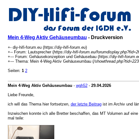
Mein 4-Weg Aktiv Gehäuseumbau
- Druckversion
+- diy-hifi-forum.eu (
https://diy-hifi-forum.eu
)
+-- Forum: Lautsprecher (
https://diy-hifi-forum.eu/forumdisplay.php?fid=2
+--- Forum: Gehäusekonzeption und Gehäusebau (
https://diy-hifi-forum
+--- Thema: Mein 4-Weg Aktiv Gehäuseumbau (
/showthread.php?tid=223
Seiten:
1
2
Mein 4-Weg Aktiv Gehäuseumbau
-
wgh52
-
29.04.2026
Liebe Freunde,
ich will das Thema hier fortsetzen,
der letzte Beitrag
ist im Archiv und lä
Inzwischen konnte ich alle Bretter beschaffen, das MT Volumen auf eine
mal teile: