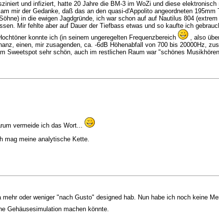
ziniert und infiziert, hatte 20 Jahre die BM-3 im WoZi und diese elektronisch 
kam mir der Gedanke, daß das an den quasi-d'Appolito angeordneten 195mm TT 
 Söhne) in die ewigen Jagdgründe, ich war schon auf auf Nautilus 804 (ext
en. Mir fehlte aber auf Dauer der Tiefbass etwas und so kaufte ich gebrauc
 Hochtöner konnte ich (in seinem ungeregelten Frequenzbereich
, also übe
z, einen, mir zusagenden, ca. -6dB Höhenabfall von 700 bis 20000Hz, zusä
 am Sweetspot sehr schön, auch im restlichen Raum war "schönes Musikhöre
darum vermeide ich das Wort...
h mag meine analytische Kette.
ja mehr oder weniger "nach Gusto" designed hab. Nun habe ich noch keine Mes
ne Gehäusesimulation machen könnte.