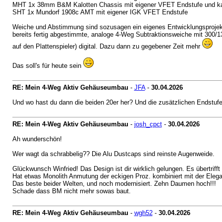
MHT 1x 38mm B&M Kalotten Chassis mit eigener VFET Endstufe und kapa
SHT 1x Mundorf 1908c AMT mit eigener IGK VFET Endstufe
Weiche und Abstimmung sind sozusagen ein eigenes Entwicklungsproje
bereits fertig abgestimmte, analoge 4-Weg Subtraktionsweiche mit 300/
auf den Plattenspieler) digital. Dazu dann zu gegebener Zeit mehr
Das soll's für heute sein
RE: Mein 4-Weg Aktiv Gehäuseumbau
-
JFA
-
30.04.2026
Und wo hast du dann die beiden 20er her? Und die zusätzlichen Endstufe
RE: Mein 4-Weg Aktiv Gehäuseumbau
-
josh_cpct
-
30.04.2026
Ah wunderschön!
Wer wagt da schrabbelig?? Die Alu Dustcaps sind reinste Augenweide.
Glückwunsch Winfried! Das Design ist dir wirklich gelungen. Es übertrifft
Hat etwas Monolith Anmutung der eckigen Proz. kombiniert mit der Elega
Das beste beider Welten, und noch modernisiert. Zehn Daumen hoch!!!
Schade dass BM nicht mehr sowas baut.
RE: Mein 4-Weg Aktiv Gehäuseumbau
-
wgh52
-
30.04.2026