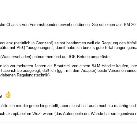
eiche Chassis von Forumsfreunden erwerben können. Sie scheinen aus BM-20 V
quenz (natürlich in Grenzen!) selbst bestimmen weil die Regelung den Abfall
ter mit PEQ "ausgehungert", damit habe ich bereits gute Erfahrungen gem
 (Wasserschaden) entnommen und auf IGK Betrieb umgerüstet.
 ich vor mehreren Jahren als Ersatzteil von einem B&M Händler kaufen, inte
d habe ich so ausgelegt, daß ich (ggf. mit dem Adapter) beide Versionen ein
hriebenen Regelungstechnik).
en!
ätte ich mir die gerne hingestellt, aber sie ist halt auch noch zu mächtig und 
ch akzeptabel im WoZi waren (das Aufdoppeln der Wände hat sie irgendwie 