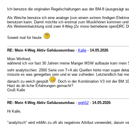
Ich benutze die originalen Regelschaltungen aus der BM-8 (ausgesägt au
Als Weiche benutze ich eine analoge (von einem extrem findigen Elektr
benutzen kann. Damit möchte ich erstmal zum Musikhören kommen und 
Als Weiterentwicklung sind zwei 4-Weg (2x mono betriebene openDRC DI
Soweit mal für heute
RE: Mein 4-Weg Aktiv Gehäuseumbau
-
Kalle
-
14.05.2026
Moin Winfried,
während ich vor fast 30 Jahren meine Manger MSW aufbaute kam mein Schw
sehr analytischen. 2000 Serie von T+A als Quellen hörte man super de
müsste es was geregeltes sein und er war zufrieden. Letztendlich hat me
danach zu weich gespült
. Doch in der Kombination V3 mit der BM 10 
Hast du äh liche Erfahrungen gemacht?
Gruß Kalle
RE: Mein 4-Weg Aktiv Gehäuseumbau
-
wgh52
-
14.05.2026
Hi Kalle,
"analytisch" wird mbMn zu oft als negatives Attribut verwendet, darum v