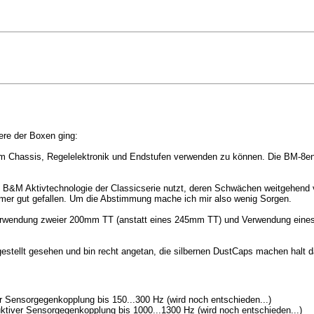
sere der Boxen ging:
 Chassis, Regelelektronik und Endstufen verwenden zu können. Die BM-8en s
ie B&M Aktivtechnologie der Classicserie nutzt, deren Schwächen weitgehend 
r gut gefallen. Um die Abstimmung mache ich mir also wenig Sorgen.
erwendung zweier 200mm TT (anstatt eines 245mm TT) und Verwendung eines
gestellt gesehen und bin recht angetan, die silbernen DustCaps machen halt d
Sensorgegenkopplung bis 150...300 Hz (wird noch entschieden...)
iver Sensorgegenkopplung bis 1000...1300 Hz (wird noch entschieden...)