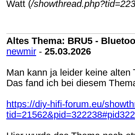
Watt (
/showthread.php?tid=22
Altes Thema: BRU5 - Bluetoot
newmir
-
25.03.2026
Man kann ja leider keine alten
Das fand ich bei diesem Them
https://diy-hifi-forum.eu/showt
tid=21562&pid=322238#pid32