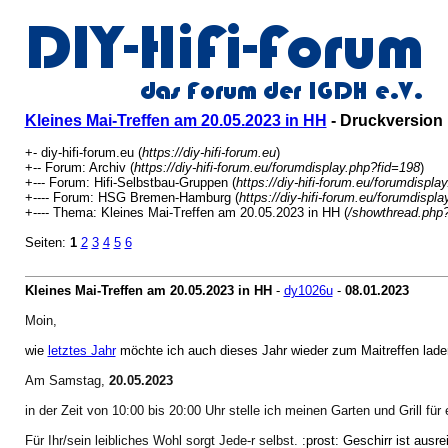
Kleines Mai-Treffen am 20.05.2023 in HH
- Druckversion
+- diy-hifi-forum.eu (
https://diy-hifi-forum.eu
)
+-- Forum: Archiv (
https://diy-hifi-forum.eu/forumdisplay.php?fid=198
)
+--- Forum: Hifi-Selbstbau-Gruppen (
https://diy-hifi-forum.eu/forumdispla
+---- Forum: HSG Bremen-Hamburg (
https://diy-hifi-forum.eu/forumdispl
+---- Thema: Kleines Mai-Treffen am 20.05.2023 in HH (
/showthread.php
Seiten:
1
2
3
4
5
6
Kleines Mai-Treffen am 20.05.2023 in HH
-
dy1026u
-
08.01.2023
Moin,
wie
letztes Jahr
möchte ich auch dieses Jahr wieder zum Maitreffen lade
Am Samstag,
20.05.2023
in der Zeit von 10:00 bis 20:00 Uhr stelle ich meinen Garten und Grill für
Für Ihr/sein leibliches Wohl sorgt Jede-r selbst.
:prost: Geschirr ist ausre