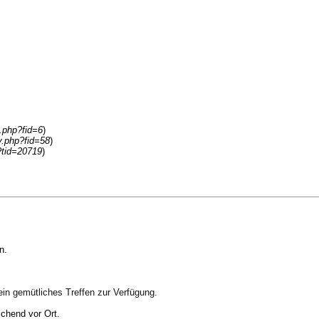
y.php?fid=6
)
ay.php?fid=58
)
?tid=20719
)
n.
 ein gemütliches Treffen zur Verfügung.
ichend vor Ort.