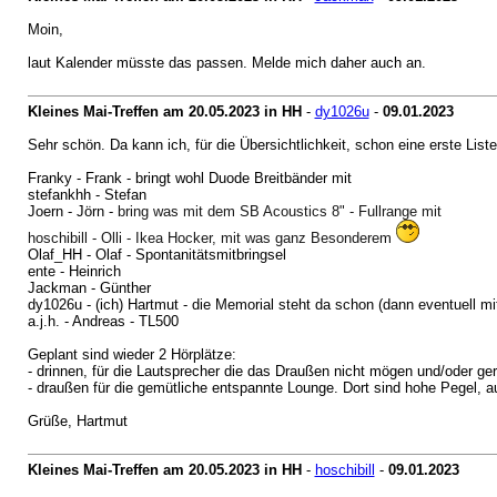
Moin,
laut Kalender müsste das passen. Melde mich daher auch an.
Kleines Mai-Treffen am 20.05.2023 in HH
-
dy1026u
-
09.01.2023
Sehr schön. Da kann ich, für die Übersichtlichkeit, schon eine erste Liste
Franky - Frank - bringt wohl Duode Breitbänder mit
stefankhh - Stefan
Joern - Jörn -
bring was mit dem SB Acoustics 8" - Fullrange mit
hoschibill - Olli - Ikea Hocker, mit was ganz Besonderem
Olaf_HH - Olaf - Spontanitätsmitbringsel
ente - Heinrich
Jackman - Günther
dy1026u - (ich) Hartmut - die Memorial steht da schon (dann eventuell mi
a.j.h. - Andreas - TL500
Geplant sind wieder 2 Hörplätze:
- drinnen, für die Lautsprecher die das Draußen nicht mögen und/oder ge
- draußen für die gemütliche entspannte Lounge. Dort sind hohe Pegel, au
Grüße, Hartmut
Kleines Mai-Treffen am 20.05.2023 in HH
-
hoschibill
-
09.01.2023