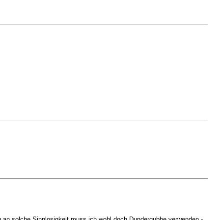
g an solche Sinnlosigkeit muss ich wohl doch Dundergubbe verwenden -