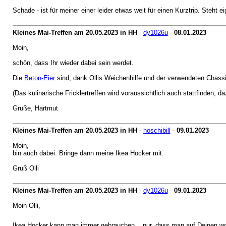
Schade - ist für meiner einer leider etwas weit für einen Kurztrip. Steht 
Kleines Mai-Treffen am 20.05.2023 in HH
-
dy1026u
-
08.01.2023
Moin,
schön, dass Ihr wieder dabei sein werdet.
Die
Beton-Eier
sind, dank Ollis Weichenhilfe und der verwendeten Chassis
(Das kulinarische Fricklertreffen wird voraussichtlich auch stattfinden, 
Grüße, Hartmut
Kleines Mai-Treffen am 20.05.2023 in HH
-
hoschibill
-
09.01.2023
Moin,
bin auch dabei. Bringe dann meine Ikea Hocker mit.
Gruß Olli
Kleines Mai-Treffen am 20.05.2023 in HH
-
dy1026u
-
09.01.2023
Moin Olli,
Ikea Hocker kann man immer gebrauchen... nur, dass man auf Deinen wo