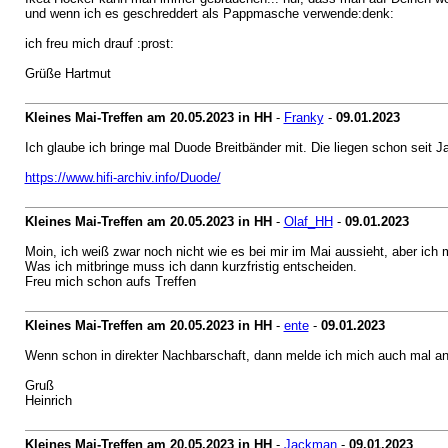
und wenn ich es geschreddert als Pappmasche verwende:denk:
ich freu mich drauf :prost:
Grüße Hartmut
Kleines Mai-Treffen am 20.05.2023 in HH
-
Franky
-
09.01.2023
Ich glaube ich bringe mal Duode Breitbänder mit. Die liegen schon seit 
https://www.hifi-archiv.info/Duode/
Kleines Mai-Treffen am 20.05.2023 in HH
-
Olaf_HH
-
09.01.2023
Moin, ich weiß zwar noch nicht wie es bei mir im Mai aussieht, aber ich
Was ich mitbringe muss ich dann kurzfristig entscheiden.
Freu mich schon aufs Treffen
Kleines Mai-Treffen am 20.05.2023 in HH
-
ente
-
09.01.2023
Wenn schon in direkter Nachbarschaft, dann melde ich mich auch mal an
Gruß
Heinrich
Kleines Mai-Treffen am 20.05.2023 in HH
-
Jackman
-
09.01.2023