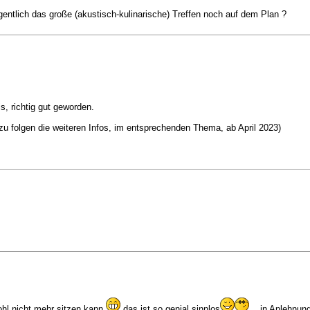
eigentlich das große (akustisch-kulinarische) Treffen noch auf dem Plan ?
, richtig gut geworden.
dazu folgen die weiteren Infos, im entsprechenden Thema, ab April 2023)
hl nicht mehr sitzen kann
das ist so genial sinnlos
...in Anlehnun