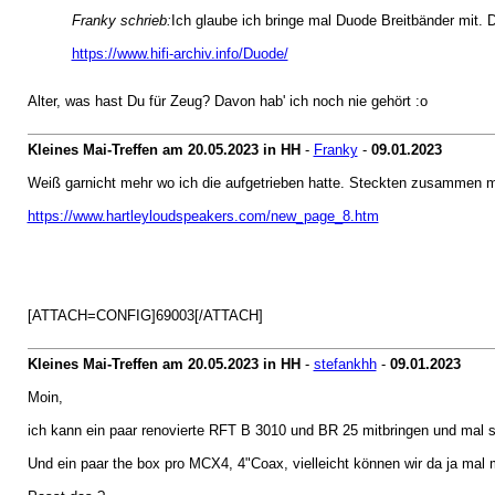
Franky schrieb:
Ich glaube ich bringe mal Duode Breitbänder mit. 
https://www.hifi-archiv.info/Duode/
Alter, was hast Du für Zeug? Davon hab' ich noch nie gehört :o
Kleines Mai-Treffen am 20.05.2023 in HH
-
Franky
-
09.01.2023
Weiß garnicht mehr wo ich die aufgetrieben hatte. Steckten zusammen 
https://www.hartleyloudspeakers.com/new_page_8.htm
[ATTACH=CONFIG]69003[/ATTACH]
Kleines Mai-Treffen am 20.05.2023 in HH
-
stefankhh
-
09.01.2023
Moin,
ich kann ein paar renovierte RFT B 3010 und BR 25 mitbringen und mal s
Und ein paar the box pro MCX4, 4"Coax, vielleicht können wir da ja mal