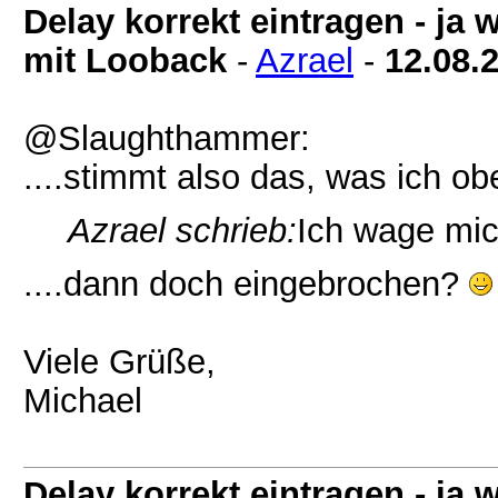
Delay korrekt eintragen - j
mit Looback
-
Azrael
-
12.08.
@Slaughthammer:
....stimmt also das, was ich ob
Azrael schrieb:
Ich wage mic
....dann doch eingebrochen?
Viele Grüße,
Michael
Delay korrekt eintragen - j