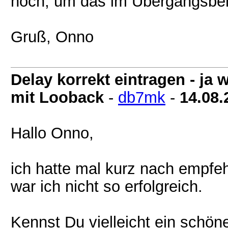
noch, um das im Übergangsber
Gruß, Onno
Delay korrekt eintragen - j
mit Looback
-
db7mk
-
14.08.
Hallo Onno,
ich hatte mal kurz nach empfeh
war ich nicht so erfolgreich.
Kennst Du vielleicht ein schö