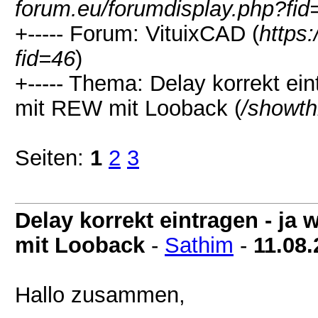
forum.eu/forumdisplay.php?fid
+----- Forum: VituixCAD (
https:
fid=46
)
+----- Thema: Delay korrekt e
mit REW mit Looback (
/showth
Seiten:
1
2
3
Delay korrekt eintragen - j
mit Looback
-
Sathim
-
11.08
Hallo zusammen,