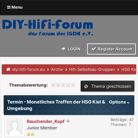
Menu
LOGIN
Register Account
diy-hifi-forum.eu
Archiv
Hifi-Selbstbau-Gruppen
HSG Kie
Themabewertung:
Thema geschlossen
Termin - Monatliches Treffen der HSG Kiel &
Options
Umgebung
Beiträge: 47
Rauchender_Kopf
Themen: 7
Junior Member