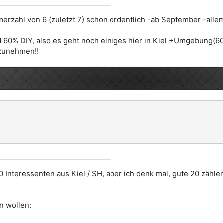
zahl von 6 (zuletzt 7) schon ordentlich -ab September -allema
nd 60% DIY, also es geht noch einiges hier in Kiel +Umgebung(6
 zunehmen!!
0 Interessenten aus Kiel / SH, aber ich denk mal, gute 20 zähle
en wollen: