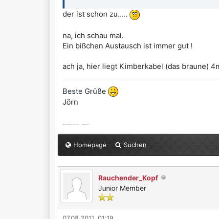
der ist schon zu.....
na, ich schau mal.
Ein bißchen Austausch ist immer gut !
ach ja, hier liegt Kimberkabel (das braune) 
Beste Grüße
Jörn
what the bleep do we ... - listen to ?
Homepage
Suchen
Rauchender_Kopf
Junior Member
07.08.2011, 01:19