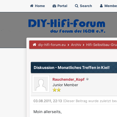
Home
Portal
Search
Membe
diy-hifi-forum.eu
Archiv
Hifi-Selbstbau-Gr
0 Bewertung(en) - 0 im Durchschnitt
1
2
3
4
5
Diskussion - Monatliches Treffen in Kiel!
Rauchender_Kopf
Junior Member
03.08.2011, 22:13
(Dieser Beitrag wurde zuletzt be
Moin allerseits,