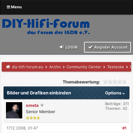
Menu
LOGIN
Register Account
diy-hifi-forum.eu
Archiv
Community Center
Testecke
B
Themabewertung:
Bilder und Grafiken einbinden
Options
Beiträge: 311
ometa
Themen: 42
Senior Member
17.12.2008, 01:47
#1