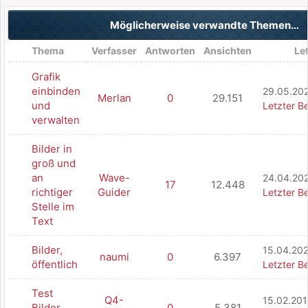
Möglicherweise verwandte Themen…
Thema
Verfasser
Antworten
Ansichten
Let
Grafik
einbinden
29.05.202
Merlan
0
29.151
und
Letzter Be
verwalten
Bilder in
groß und
an
Wave-
24.04.20
17
12.448
richtiger
Guider
Letzter Be
Stelle im
Text
Bilder,
15.04.202
naumi
0
6.397
öffentlich
Letzter Be
Test
Q4-
15.02.201
Bilder
0
5.381