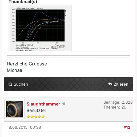
Thumbnail(s)
Herzliche Gruesse
Michael
Suchen
Zitieren
Beiträge: 2.328
Slaughthammer
Themen: 29
Benutzter
18.06.2015, 00:38
#12