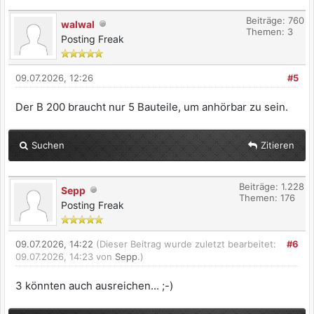
Beiträge: 760
walwal
Themen: 3
Posting Freak
09.07.2026, 12:26
#5
Der B 200 braucht nur 5 Bauteile, um anhörbar zu sein.
Suchen
Zitieren
Beiträge: 1.228
Sepp
Themen: 176
Posting Freak
09.07.2026, 14:22
(Dieser Beitrag wurde zuletzt bearbeitet:
#6
09.07.2026, 14:23 von
Sepp
.)
3 könnten auch ausreichen... ;-)