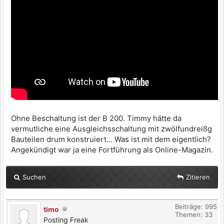
Ohne Beschaltung ist der B 200. Timmy hätte da
vermutliche eine Ausgleichsschaltung mit zwölfundreißg
Bauteilen drum konstruiert... Was ist mit dem eigentlich?
Angekündigt war ja eine Fortführung als Online-Magazin.
Suchen
Zitieren
Beiträge: 995
timo
Themen: 33
Posting Freak