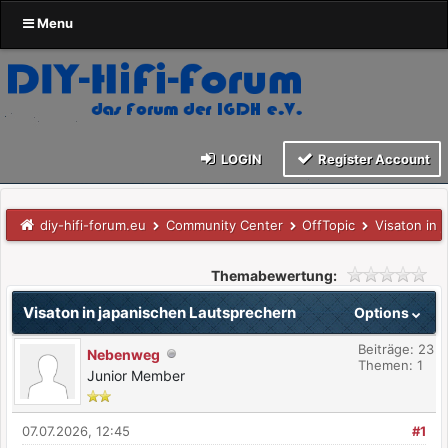
Menu
LOGIN
Register Account
diy-hifi-forum.eu
Community Center
OffTopic
Visaton in 
Themabewertung:
Visaton in japanischen Lautsprechern
Options
Beiträge: 23
Nebenweg
Themen: 1
Junior Member
07.07.2026, 12:45
#1