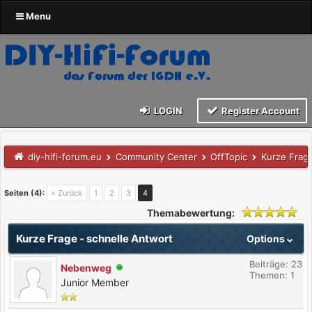
Menu
LOGIN
Register Account
diy-hifi-forum.eu
Community Center
OffTopic
Kurze Frage
Seiten (4):
« Zurück
1
2
3
4
Themabewertung:
Kurze Frage - schnelle Antwort
Options
Beiträge: 23
Nebenweg
Themen: 1
Junior Member