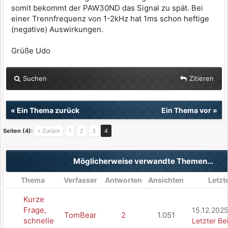
somit bekommt der PAW30ND das Signal zu spät. Bei
einer Trennfrequenz von 1-2kHz hat 1ms schon heftige
(negative) Auswirkungen.
Grüße Udo
Suchen
Zitieren
«
Ein Thema zurück
Ein Thema vor
»
Seiten (4):
« Zurück
1
2
3
4
Möglicherweise verwandte Themen…
Thema
Verfasser
Antworten
Ansichten
Letzt
Kurze
Frage,
15.12.2025
TomBear
2
1.051
schnelle
Letzter Be