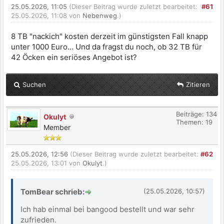
25.05.2026, 11:05
(Dieser Beitrag wurde zuletzt bearbeitet:
#61
25.05.2026, 11:08 von
Nebenweg
.)
8 TB "nackich" kosten derzeit im günstigsten Fall knapp
unter 1000 Euro… Und da fragst du noch, ob 32 TB für
42 Öcken ein seriöses Angebot ist?
Suchen
Zitieren
Beiträge: 134
Okulyt
Themen: 19
Member
25.05.2026, 12:56
(Dieser Beitrag wurde zuletzt bearbeitet:
#62
25.05.2026, 13:01 von
Okulyt
.)
TomBear schrieb:
(25.05.2026, 10:57)
Ich hab einmal bei bangood bestellt und war sehr
zufrieden.