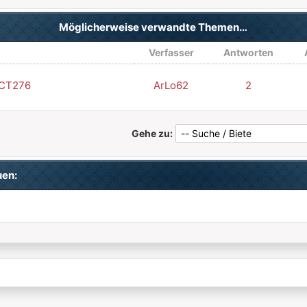
Möglicherweise verwandte Themen…
Verfasser
Antworten
 CT276
ArLo62
2
Gehe zu:
uen: