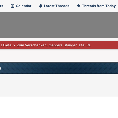
rs
Calendar
Latest Threads
Threads from Today
/ Biete
Zum Verschenken: mehrere Stangen alte ICs
s