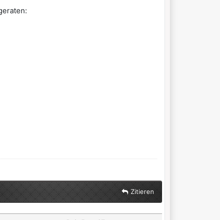
 geraten:
Zitieren