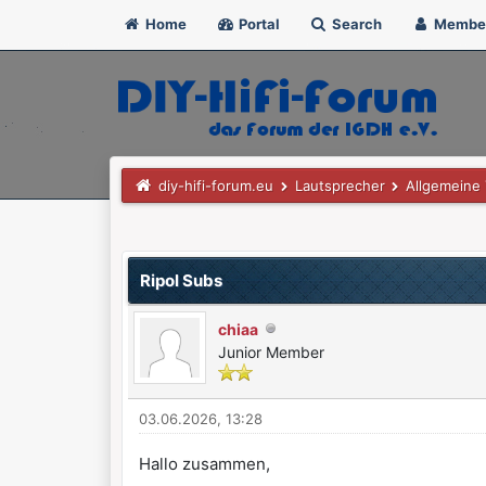
Home
Portal
Search
Membe
diy-hifi-forum.eu
Lautsprecher
Allgemeine
0 Bewertung(en) - 0 im Durchschnitt
1
2
3
4
5
Ripol Subs
chiaa
Junior Member
03.06.2026, 13:28
Hallo zusammen,