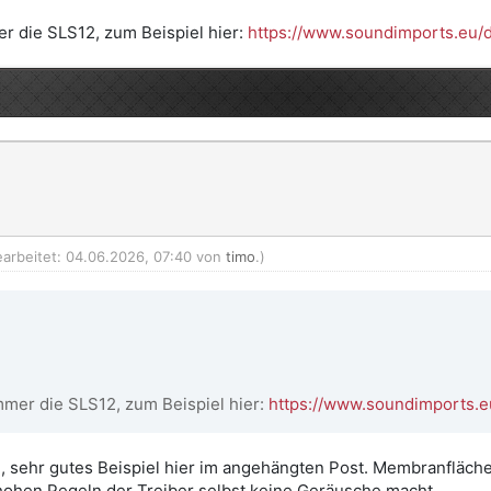
er die SLS12, zum Beispiel hier:
https://www.soundimports.eu/d
earbeitet: 04.06.2026, 07:40 von
timo
.)
mmer die SLS12, zum Beispiel hier:
https://www.soundimports.e
g, sehr gutes Beispiel hier im angehängten Post. Membranfläc
 hohen Pegeln der Treiber selbst keine Geräusche macht.