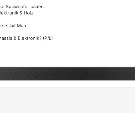
ipol Subwoofer bauen.
lektronik & Holz
fe > Dxt Mon
assis & Elektronik? (P/L)