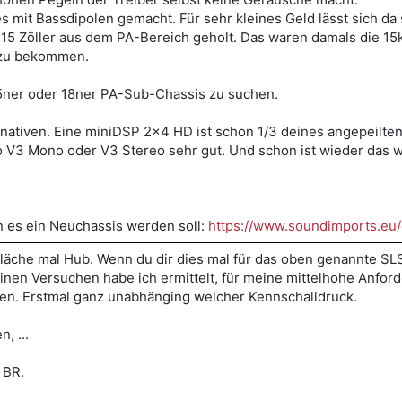
es mit Bassdipolen gemacht. Für sehr kleines Geld lässt sich 
 15 Zöller aus dem PA-Bereich geholt. Das waren damals die 15
 zu bekommen.
15ner oder 18ner PA-Sub-Chassis zu suchen.
nativen. Eine miniDSP 2x4 HD ist schon 1/3 deines angepeilten
o V3 Mono oder V3 Stereo sehr gut. Und schon ist wieder das we
n es ein Neuchassis werden soll:
https://www.soundimports.eu
fläche mal Hub. Wenn du dir dies mal für das oben genannte S
inen Versuchen habe ich ermittelt, für meine mittelhohe Anford
len. Erstmal ganz unabhänging welcher Kennschalldruck.
n, ...
n BR.