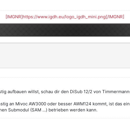
[IMGNR]https://www.igdh.eu/logo_igdh_mini.png[/IMGNR]
stig aufbauen willst, schau dir den DiSub 12/2 von Timmerma
tig an Mivoc AW3000 oder besser AWM124 kommt, ist das ein g
chen Submodul (SAM ...) betrieben werden kann.