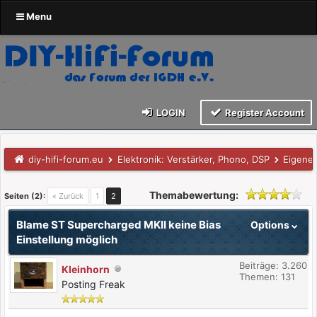
Menu
LOGIN
Register Account
diy-hifi-forum.eu
Elektronik: Verstärker, Phono, DSP
Eigene
Themabewertung:
Seiten (2):
« Zurück
1
2
Blame ST Supercharged MKII keine Bias
Options
Einstellung möglich
Beiträge: 3.260
Kleinhorn
Themen: 131
Posting Freak