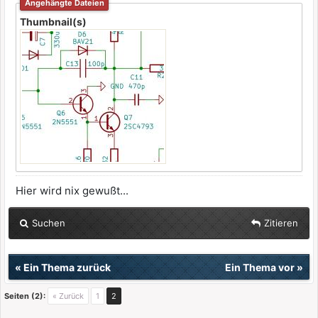
Angehängte Dateien
Thumbnail(s)
Hier wird nix gewußt...
Suchen
Zitieren
«
Ein Thema zurück
Ein Thema vor
»
Seiten (2):
« Zurück
1
2