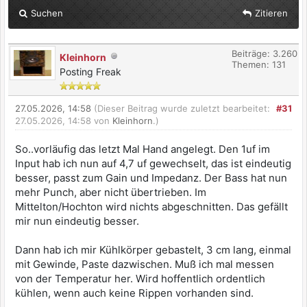
Suchen
Zitieren
Beiträge: 3.260
Kleinhorn
Themen: 131
Posting Freak
27.05.2026, 14:58
(Dieser Beitrag wurde zuletzt bearbeitet:
#31
27.05.2026, 14:58 von
Kleinhorn
.)
So..vorläufig das letzt Mal Hand angelegt. Den 1uf im
Input hab ich nun auf 4,7 uf gewechselt, das ist eindeutig
besser, passt zum Gain und Impedanz. Der Bass hat nun
mehr Punch, aber nicht übertrieben. Im
Mittelton/Hochton wird nichts abgeschnitten. Das gefällt
mir nun eindeutig besser.
Dann hab ich mir Kühlkörper gebastelt, 3 cm lang, einmal
mit Gewinde, Paste dazwischen. Muß ich mal messen
von der Temperatur her. Wird hoffentlich ordentlich
kühlen, wenn auch keine Rippen vorhanden sind.