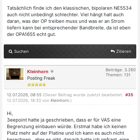
Tatsächlich finde ich den klassischen, bipolaren NE5534
auch nicht unbedingt schlechter. Viel hängt halt auch
daran, was der OP treiben muss und was er an Strom
liefern kann bei entsprechender Bandbreite. da ist eben
der OPA1655 echt gut.
Suchen
Zitieren
Beiträge: 3.260
Kleinhorn
Themen: 131
Posting Freak
12.07.2026, 08:55
(Dieser Beitrag wurde zuletzt bearbeitet:
#35
12.07.2026, 18:33 von
Kleinhorn
.)
Hi,
3eepoint hatte ja geschrieben, dass er für VAS eine
Begrenzung einbauen würde. Erstmal habe ich keinen
Platz mehr auf der Platine und ich kann es auch nicht
berechnen...aber es gibt, danach hatte ich gefragt, eine