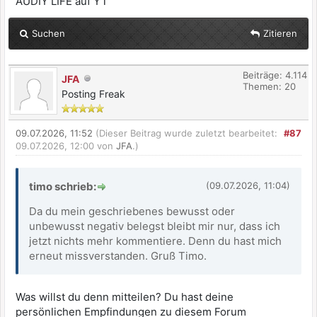
AUDIY LIFE auf YT
Suchen
Zitieren
Beiträge: 4.114
JFA
Themen: 20
Posting Freak
09.07.2026, 11:52
(Dieser Beitrag wurde zuletzt bearbeitet:
#87
09.07.2026, 12:00 von
JFA
.)
timo schrieb:
(09.07.2026, 11:04)
Da du mein geschriebenes bewusst oder
unbewusst negativ belegst bleibt mir nur, dass ich
jetzt nichts mehr kommentiere. Denn du hast mich
erneut missverstanden. Gruß Timo.
Was willst du denn mitteilen? Du hast deine
persönlichen Empfindungen zu diesem Forum