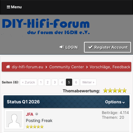
Menu
LOGIN
Register Account
diy-hifi-forum.eu
Community Center
Vorschläge, Feedback 
Seiten (6):
« Zurück
1
2
3
4
5
6
Weiter »
Themabewertung:
Status Q1 2026
Options
Beiträge: 4.114
JFA
Themen: 20
Posting Freak