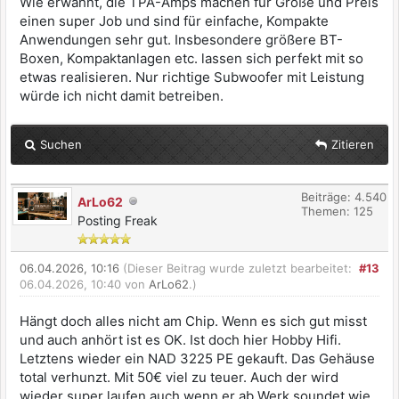
Wie erwähnt, die TPA-Amps machen für Größe und Preis
einen super Job und sind für einfache, Kompakte
Anwendungen sehr gut. Insbesondere größere BT-
Boxen, Kompaktanlagen etc. lassen sich perfekt mit so
etwas realisieren. Nur richtige Subwoofer mit Leistung
würde ich nicht damit betreiben.
Suchen
Zitieren
Beiträge: 4.540
ArLo62
Themen: 125
Posting Freak
06.04.2026, 10:16
(Dieser Beitrag wurde zuletzt bearbeitet:
#13
06.04.2026, 10:40 von
ArLo62
.)
Hängt doch alles nicht am Chip. Wenn es sich gut misst
und auch anhört ist es OK. Ist doch hier Hobby Hifi.
Letztens wieder ein NAD 3225 PE gekauft. Das Gehäuse
total verhunzt. Mit 50€ viel zu teuer. Auch der wird
wieder super laufen auch wenn er ab Werk soundet wie