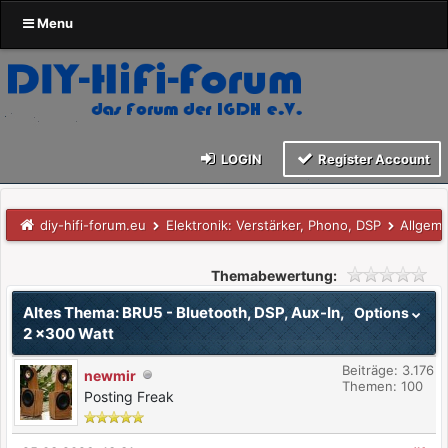
Menu
LOGIN
Register Account
diy-hifi-forum.eu
Elektronik: Verstärker, Phono, DSP
Allgem
Themabewertung:
Altes Thema: BRU5 - Bluetooth, DSP, Aux-In,
Options
2 x300 Watt
Beiträge: 3.176
newmir
Themen: 100
Posting Freak