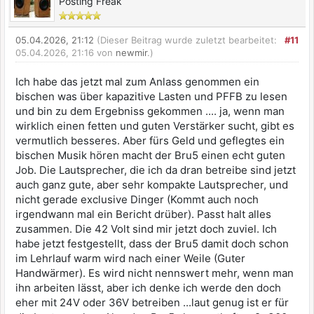
Posting Freak
05.04.2026, 21:12
(Dieser Beitrag wurde zuletzt bearbeitet:
#11
05.04.2026, 21:16 von
newmir
.)
Ich habe das jetzt mal zum Anlass genommen ein
bischen was über kapazitive Lasten und PFFB zu lesen
und bin zu dem Ergebniss gekommen .... ja, wenn man
wirklich einen fetten und guten Verstärker sucht, gibt es
vermutlich besseres. Aber fürs Geld und geflegtes ein
bischen Musik hören macht der Bru5 einen echt guten
Job. Die Lautsprecher, die ich da dran betreibe sind jetzt
auch ganz gute, aber sehr kompakte Lautsprecher, und
nicht gerade exclusive Dinger (Kommt auch noch
irgendwann mal ein Bericht drüber). Passt halt alles
zusammen. Die 42 Volt sind mir jetzt doch zuviel. Ich
habe jetzt festgestellt, dass der Bru5 damit doch schon
im Lehrlauf warm wird nach einer Weile (Guter
Handwärmer). Es wird nicht nennswert mehr, wenn man
ihn arbeiten lässt, aber ich denke ich werde den doch
eher mit 24V oder 36V betreiben ...laut genug ist er für