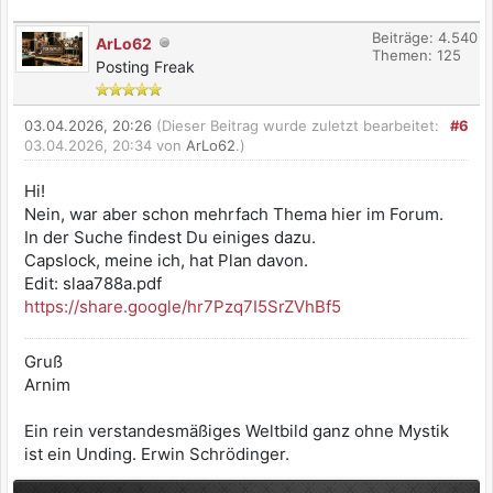
Beiträge: 4.540
ArLo62
Themen: 125
Posting Freak
03.04.2026, 20:26
(Dieser Beitrag wurde zuletzt bearbeitet:
#6
03.04.2026, 20:34 von
ArLo62
.)
Hi!
Nein, war aber schon mehrfach Thema hier im Forum.
In der Suche findest Du einiges dazu.
Capslock, meine ich, hat Plan davon.
Edit: slaa788a.pdf
https://share.google/hr7Pzq7I5SrZVhBf5
Gruß
Arnim
Ein rein verstandesmäßiges Weltbild ganz ohne Mystik
ist ein Unding. Erwin Schrödinger.