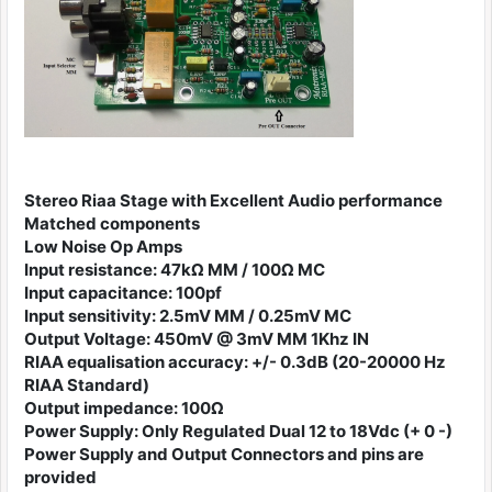
Stereo Riaa Stage with Excellent Audio performance
Matched components
Low Noise Op Amps
Input resistance: 47kΩ MM / 100Ω MC
Input capacitance: 100pf
Input sensitivity: 2.5mV MM / 0.25mV MC
Output Voltage: 450mV @ 3mV MM 1Khz IN
RIAA equalisation accuracy: +/- 0.3dB (20-20000 Hz
RIAA Standard)
Output impedance: 100Ω
Power Supply: Only Regulated Dual 12 to 18Vdc (+ 0 -)
Power Supply and Output Connectors and pins are
provided