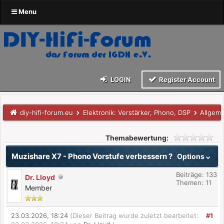
Menu
LOGIN
Register Account
diy-hifi-forum.eu
Elektronik: Verstärker, Phono, DSP
Allgem
Themabewertung:
Muzishare X7 - Phono Vorstufe verbessern ?
Options
Beiträge: 133
Dr. Lloyd
Themen: 11
Member
23.03.2026, 18:24
(Dieser Beitrag wurde zuletzt bearbeitet:
#1