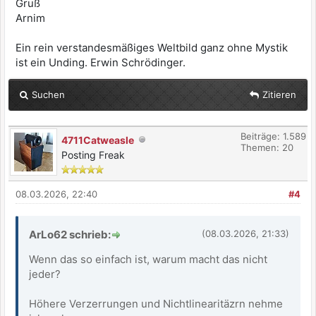
Gruß
Arnim
Ein rein verstandesmäßiges Weltbild ganz ohne Mystik
ist ein Unding. Erwin Schrödinger.
Suchen
Zitieren
Beiträge: 1.589
4711Catweasle
Themen: 20
Posting Freak
08.03.2026, 22:40
#4
ArLo62 schrieb:
(08.03.2026, 21:33)
Wenn das so einfach ist, warum macht das nicht
jeder?
Höhere Verzerrungen und Nichtlinearitäzrn nehme