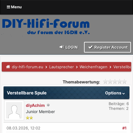
Menu
LOGIN
Register Account
diy-hifi-forum.eu
Lautsprecher
Weichenfragen
Verstellba
Themabewertung:
Verstellbare Spule
Options
Beiträge: 6
diyAchim
Themen: 2
Junior Member
08.03.2026, 12:02
#1