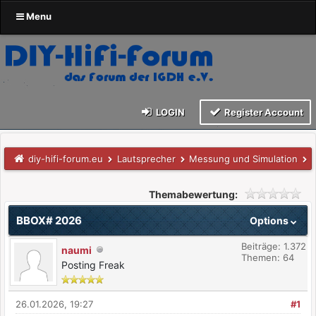
Menu
LOGIN
Register Account
diy-hifi-forum.eu
Lautsprecher
Messung und Simulation
Themabewertung:
BBOX# 2026
Options
Beiträge: 1.372
naumi
Themen: 64
Posting Freak
26.01.2026, 19:27
#1