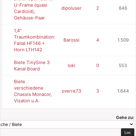
U-Frame (quasi
dipoluser
2
846
Cardioid),
Gehäuse-Paar
1,4"
Traumkombination:
Barossi
4
1.509
Faital HF146 +
Horn LTH142
Biete TinySine 3
loki
0
553
Kanal Board
Biete
verschiedene
sverre73
3
1.644
Chassis Monacor,
Visaton u.A.
Gehe zu: