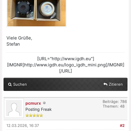
Viele Grüße,
Stefan
[URL="http://www.igdh.eu"]
[IMGNR]http://www.igdh.eu/logo_igdh_mini.png[/IMGNR]
[/URL]
Suchen
Zitieren
Beiträge: 786
pcmurx
Themen: 48
Posting Freak
12.03.2026, 16:37
#2