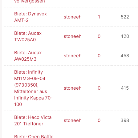
vollvergossen
Biete: Dynavox
stoneeh
1
522
AMT-2
Biete: Audax
stoneeh
0
420
TW025A0
Biete: Audax
stoneeh
0
458
AW025M3
Biete: Infinity
M11MG-09-04
(9730350),
stoneeh
0
415
Mitteltöner aus
Infinity Kappa 70-
100
Biete: Heco Victa
stoneeh
0
398
201 Tieftöner
Biete: Open Baffle