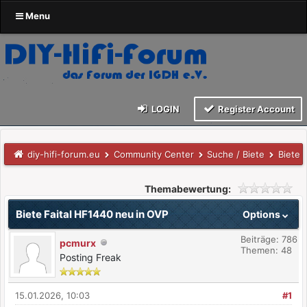
Menu
LOGIN
Register Account
diy-hifi-forum.eu
Community Center
Suche / Biete
Biete 
Themabewertung:
Biete Faital HF1440 neu in OVP
Options
Beiträge: 786
pcmurx
Themen: 48
Posting Freak
15.01.2026, 10:03
#1