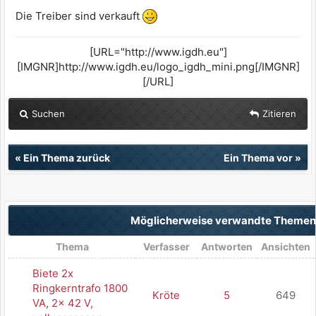
Die Treiber sind verkauft
[URL="http://www.igdh.eu"]
[IMGNR]http://www.igdh.eu/logo_igdh_mini.png[/IMGNR]
[/URL]
Suchen
Zitieren
«
Ein Thema zurück
Ein Thema vor
»
Möglicherweise verwandte Theme
Thema
Verfasser
Antworten
Ansichten
Biete 2x
Ringkerntrafo 1800
Kröte
5
649
VA, 2x 42 V,