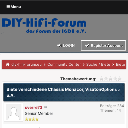
Menu
LOGIN
Register Account
diy-hifi-forum.eu
Community Center
Suche / Biete
Biete 
Themabewertung:
Biete verschiedene Chassis Monacor, Visaton
Options
u.A.
Beiträge: 284
sverre73
Themen: 14
Senior Member