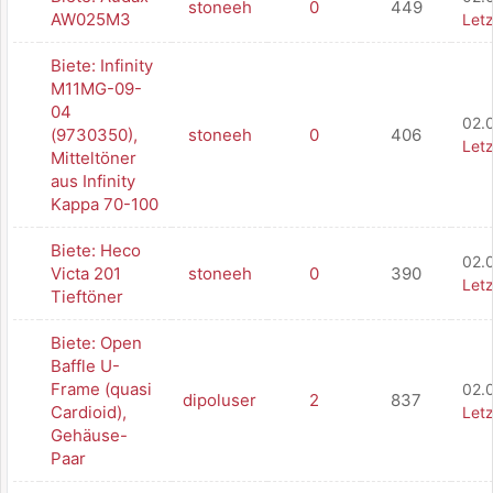
stoneeh
0
449
AW025M3
Letz
Biete: Infinity
M11MG-09-
04
02.
(9730350),
stoneeh
0
406
Letz
Mitteltöner
aus Infinity
Kappa 70-100
Biete: Heco
02.0
Victa 201
stoneeh
0
390
Letz
Tieftöner
Biete: Open
Baffle U-
Frame (quasi
02.
dipoluser
2
837
Cardioid),
Letz
Gehäuse-
Paar