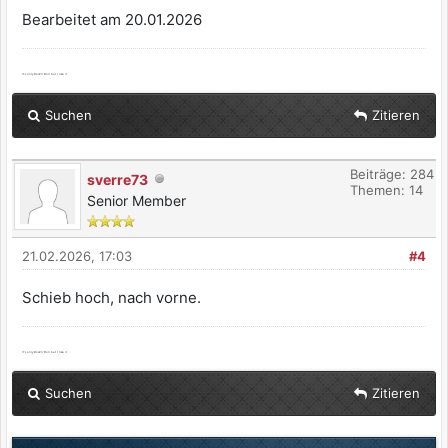
Bearbeitet am 20.01.2026
It's only Rock'n'Roll but I like it
Suchen
Zitieren
Beiträge: 284
sverre73
Themen: 14
Senior Member
21.02.2026, 17:03
#4
Schieb hoch, nach vorne.
It's only Rock'n'Roll but I like it
Suchen
Zitieren