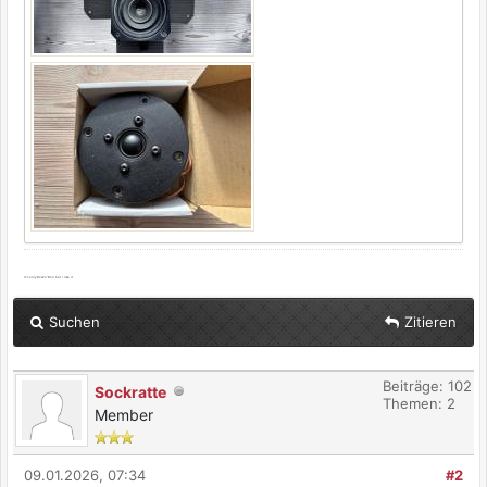
It's only Rock'n'Roll but I like it
Suchen
Zitieren
Beiträge: 102
Sockratte
Themen: 2
Member
09.01.2026, 07:34
#2