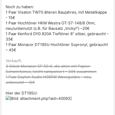
Noch zu haben:
1 Paar Visaton TW70 älteren Baujahres, mit Metallkappe
- 15€
1 Paar Hochtöner HKM Westra OT-57-148/8 Ohm,
neu/unbenutzt (z.B. für Bausatz „tricky!“) –20€
1 Paar Kenford DYG 820A Tieftöner 8‘‘ silber, gebraucht –
35€
1 Paar Monacor DT19SU Hochtöner Supronyl, gebraucht
– 45€
Verkauft:
3 Stück Monacor SP 50-X, die alten mit Papier-
Schwirrkonus, leicht ramponiert – 30€ zusammen
1 Paar Dayton Audio H08RW Waveguides – neu,
unbenutzt – 15€
Hier der DT19SU: