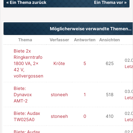
«
Ein Thema zurück
Ein Thema vor
»
Möglicherweise verwandte Themen…
Thema
Verfasser
Antworten
Ansichten
Biete 2x
Ringkerntrafo
02.
1800 VA, 2x
Kröte
5
625
Letz
42 V,
vollvergossen
Biete:
03.
Dynavox
stoneeh
1
518
Letz
AMT-2
Biete: Audax
02.
stoneeh
0
410
TW025A0
Letz
Biete: Audax
02.