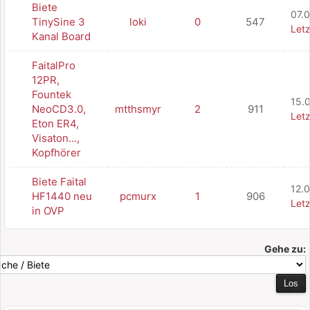
Biete
07.0
TinySine 3
loki
0
547
Letz
Kanal Board
FaitalPro
12PR,
Fountek
15.
NeoCD3.0,
mtthsmyr
2
911
Letz
Eton ER4,
Visaton...,
Kopfhörer
Biete Faital
12.
HF1440 neu
pcmurx
1
906
Letz
in OVP
Gehe zu: