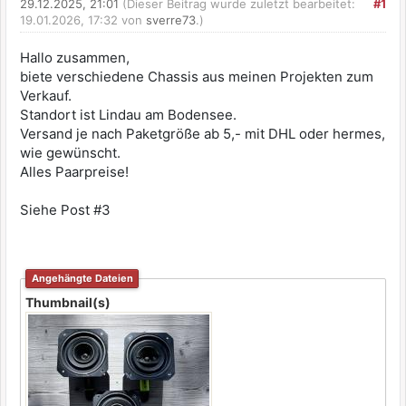
29.12.2025, 21:01
(Dieser Beitrag wurde zuletzt bearbeitet:
#1
19.01.2026, 17:32 von
sverre73
.)
Hallo zusammen,
biete verschiedene Chassis aus meinen Projekten zum
Verkauf.
Standort ist Lindau am Bodensee.
Versand je nach Paketgröße ab 5,- mit DHL oder hermes,
wie gewünscht.
Alles Paarpreise!
Siehe Post #3
Angehängte Dateien
Thumbnail(s)