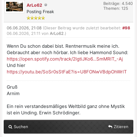
Beiträge: 4.540
ArLo62
Themen: 125
Posting Freak
06.06.2026, 21:08
(Dieser Beitrag wurde zuletzt bearbeitet:
#98
06.06.2026, 21:11 von
ArLo62
.)
Wenn Du schon dabei bist. Rentnermusik meine ich.
Gebraucht aber noch hörbar. Ich liebe Hammond Sound:
https://open.spotify.com/track/2lgtiJKo6...SmMRlT_-Aj
Und hier
https://youtu.be/SoSr0sStFaE?is=U8FONwVBdpOhWrlT
Gruß
Arnim
Ein rein verstandesmäßiges Weltbild ganz ohne Mystik
ist ein Unding. Erwin Schrödinger.
Suchen
Zitieren