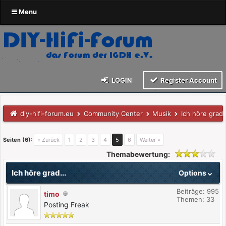
Menu
LOGIN
Register Account
diy-hifi-forum.eu
Community Center
Musik
Ich höre grad.
Seiten (6):
« Zurück
1
2
3
4
5
6
Weiter »
Themabewertung:
Ich höre grad...
Options
Beiträge: 995
timo
Themen: 33
Posting Freak