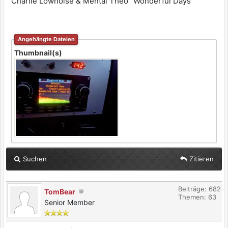
Charlie Lownoise & Mental Theo "Wonderful Days"
Angehängte Dateien
Thumbnail(s)
Suchen
Zitieren
Beiträge: 682
TomBear
Themen: 63
Senior Member