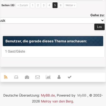
Seiten (6):
« Zurück
1
2
3
4
5
6
Weiter »
Gehe zu:
Benutzer, die gerade dieses Thema anschauen:
1 Gast/Gäste
Deutsche Übersetzung:
MyBB.de
, Powered by
MyBB
, © 2002-
2026
Melroy van den Berg
.