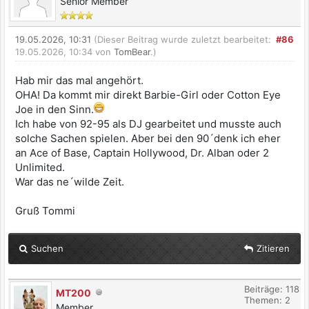
Senior Member
19.05.2026, 10:31
(Dieser Beitrag wurde zuletzt bearbeitet:
#86
19.05.2026, 10:34 von
TomBear
.)
Hab mir das mal angehört.
OHA! Da kommt mir direkt Barbie-Girl oder Cotton Eye
Joe in den Sinn.
Ich habe von 92-95 als DJ gearbeitet und musste auch
solche Sachen spielen. Aber bei den 90´denk ich eher
an Ace of Base, Captain Hollywood, Dr. Alban oder 2
Unlimited.
War das ne´wilde Zeit.
Gruß Tommi
Suchen
Zitieren
Beiträge: 118
MT200
Themen: 2
Member