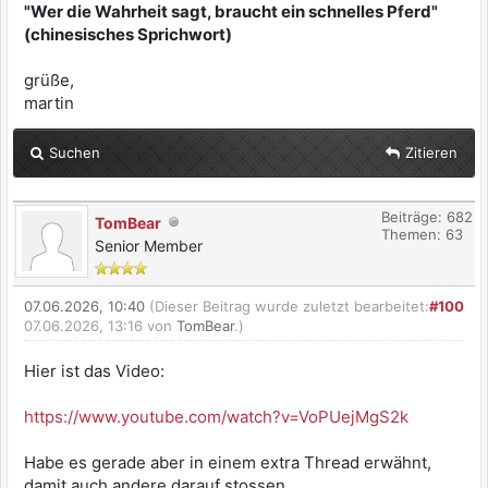
"Wer die Wahrheit sagt, braucht ein schnelles Pferd"
(chinesisches Sprichwort)
grüße,
martin
Suchen
Zitieren
Beiträge: 682
TomBear
Themen: 63
Senior Member
07.06.2026, 10:40
(Dieser Beitrag wurde zuletzt bearbeitet:
#100
07.06.2026, 13:16 von
TomBear
.)
Hier ist das Video:
https://www.youtube.com/watch?v=VoPUejMgS2k
Habe es gerade aber in einem extra Thread erwähnt,
damit auch andere darauf stossen.