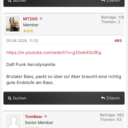
Suchen
Zitieren
Beiträge: 118
MT200
Themen: 2
Member
05.06.2026, 11:33
#95
https://m.youtube.com/watch?v=g30oA4GUfEg
Daft Punk Aerodynamite
Brutaler Bass, packt so übel zu! Aber braucht eine richtig
gute Endstufe am Bass.
Suchen
Zitieren
Beiträge: 682
TomBear
Themen: 63
Senior Member