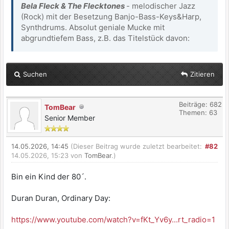
Bela Fleck & The Flecktones
- melodischer Jazz
(Rock) mit der Besetzung Banjo-Bass-Keys&Harp,
Synthdrums. Absolut geniale Mucke mit
abgrundtiefem Bass, z.B. das Titelstück davon:
Suchen
Zitieren
Beiträge: 682
TomBear
Themen: 63
Senior Member
14.05.2026, 14:45
(Dieser Beitrag wurde zuletzt bearbeitet:
#82
14.05.2026, 15:23 von
TomBear
.)
Bin ein Kind der 80´.
Duran Duran, Ordinary Day:
https://www.youtube.com/watch?v=fKt_Yv6y...rt_radio=1