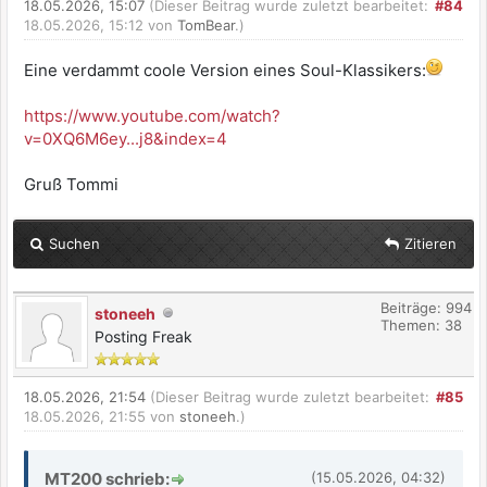
18.05.2026, 15:07
(Dieser Beitrag wurde zuletzt bearbeitet:
#84
18.05.2026, 15:12 von
TomBear
.)
Eine verdammt coole Version eines Soul-Klassikers:
https://www.youtube.com/watch?
v=0XQ6M6ey...j8&index=4
Gruß Tommi
Suchen
Zitieren
Beiträge: 994
stoneeh
Themen: 38
Posting Freak
18.05.2026, 21:54
(Dieser Beitrag wurde zuletzt bearbeitet:
#85
18.05.2026, 21:55 von
stoneeh
.)
MT200 schrieb:
(15.05.2026, 04:32)