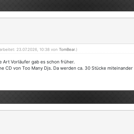
arbeitet: 23.07.2026, 10:38 von
TomBear
.)
e Art Vorläufer gab es schon früher.
ine CD von Too Many Djs. Da werden ca. 30 Stücke miteinander v