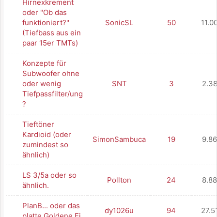
Hirnexkrement
oder "Ob das
funktioniert?"
SonicSL
50
11.0
(Tiefbass aus ein
paar 15er TMTs)
Konzepte für
Subwoofer ohne
oder wenig
SNT
3
2.3
Tiefpassfilter/ung
?
Tieftöner
Kardioid (oder
SimonSambuca
19
9.8
zumindest so
ähnlich)
LS 3/5a oder so
Pollton
24
8.8
ähnlich.
PlanB... oder das
dy1026u
94
27.5
platte Goldene Ei