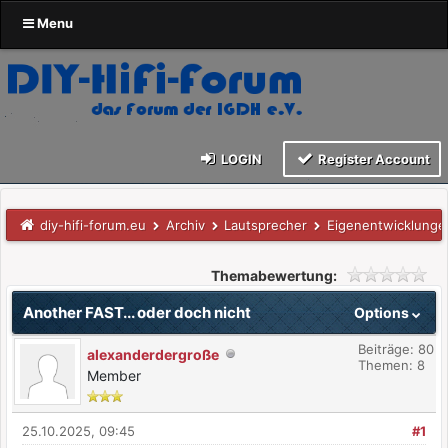
Menu
LOGIN
Register Account
diy-hifi-forum.eu
Archiv
Lautsprecher
Eigenentwicklunge
Themabewertung:
Another FAST... oder doch nicht
Options
Beiträge: 80
alexanderdergroße
Themen: 8
Member
25.10.2025, 09:45
#1