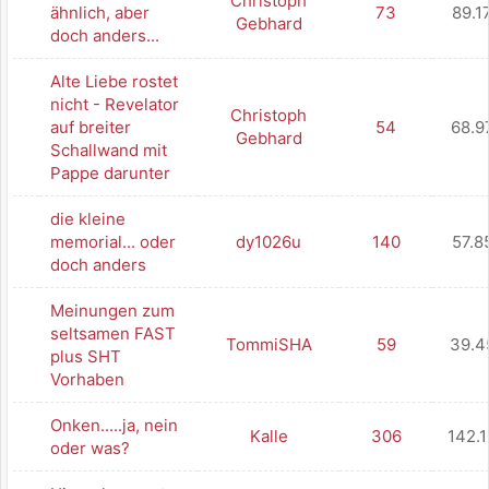
Christoph
ähnlich, aber
73
89.1
Gebhard
doch anders...
Alte Liebe rostet
nicht - Revelator
Christoph
auf breiter
54
68.9
Gebhard
Schallwand mit
Pappe darunter
die kleine
memorial... oder
dy1026u
140
57.8
doch anders
Meinungen zum
seltsamen FAST
TommiSHA
59
39.4
plus SHT
Vorhaben
Onken.....ja, nein
Kalle
306
142.
oder was?