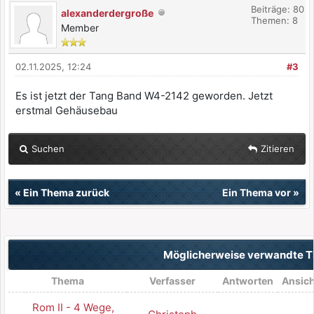
Beiträge: 80
alexanderdergroße
Themen: 8
Member
02.11.2025, 12:24
#3
Es ist jetzt der Tang Band W4-2142 geworden. Jetzt
erstmal Gehäusebau
Suchen
Zitieren
«
Ein Thema zurück
Ein Thema vor
»
Möglicherweise verwandte 
Thema
Verfasser
Antworten
Ansic
Rom II - 4 Wege,