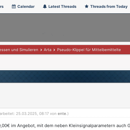
rs
Calendar
Latest Threads
Threads from Today
ssen und Simulieren
Arta
Pseudo-Klippel für Mittelbemittelte
arbeitet: 25.03.2025, 08:17 von
ente
.)
00,00€ im Angebot, mit dem neben Kleinsignalparametern auc