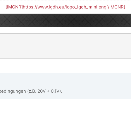
[IMGNR]https://www.igdh.eu/logo_igdh_mini.png[/IMGNR]
edingungen (z.B. 20V + 0,1V).