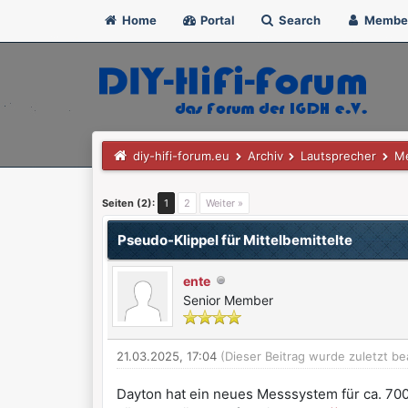
Home
Portal
Search
Membe
diy-hifi-forum.eu
Archiv
Lautsprecher
Me
0 Bewertung(en) - 0 im Durchschnitt
1
2
3
4
5
Seiten (2):
1
2
Weiter »
Pseudo-Klippel für Mittelbemittelte
ente
Senior Member
21.03.2025, 17:04
(Dieser Beitrag wurde zuletzt be
Dayton hat ein neues Messsystem für ca. 7