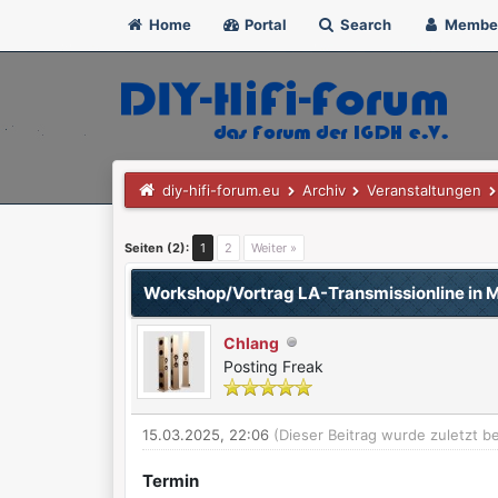
Home
Portal
Search
Membe
diy-hifi-forum.eu
Archiv
Veranstaltungen
0 Bewertung(en) - 0 im Durchschnitt
1
2
3
4
5
Seiten (2):
1
2
Weiter »
Workshop/Vortrag LA-Transmissionline in 
Chlang
Posting Freak
15.03.2025, 22:06
(Dieser Beitrag wurde zuletzt b
Termin