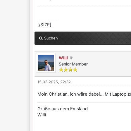
[SIZE=2]Alle selbst ernannten Götter werden dir zürnen, wenn du dich nicht von ihnen erlösen lässt.
[/SIZE]
:dont_know:
Suchen
Willi
Senior Member
15.03.2025, 22:32
Moin Christian, ich wäre dabei… Mit Laptop 
Grüße aus dem Emsland
Willi