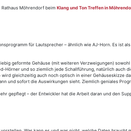
hr, Rathaus Möhrendorf beim
Klang und Ton Treffen in Möhrendo
nsprogramm für Lautsprecher – ähnlich wie AJ-Horn. Es ist als
liebig geformte Gehäuse (mit weiteren Verzweigungen) sowohl v
ed-Hörner und so ziemlich jede Schallführung, natürlich auch
wird gleichzeitig auch noch optisch in einer Gehäuseskizze dar
nn und sofort die Auswirkungen sieht. Ziemlich geniales Prog
hr gepflegt – der Entwickler hat die Arbeit daran und den Suppo
l vorstellen. Was kann es und was nicht, welche Daten braucht