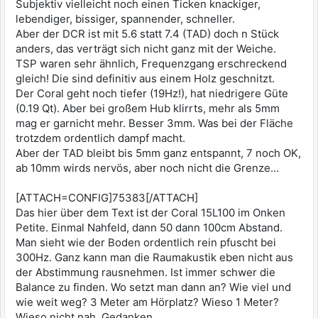
Subjektiv vielleicht noch einen Ticken knackiger,
lebendiger, bissiger, spannender, schneller.
Aber der DCR ist mit 5.6 statt 7.4 (TAD) doch n Stück
anders, das verträgt sich nicht ganz mit der Weiche.
TSP waren sehr ähnlich, Frequenzgang erschreckend
gleich! Die sind definitiv aus einem Holz geschnitzt.
Der Coral geht noch tiefer (19Hz!), hat niedrigere Güte
(0.19 Qt). Aber bei großem Hub klirrts, mehr als 5mm
mag er garnicht mehr. Besser 3mm. Was bei der Fläche
trotzdem ordentlich dampf macht.
Aber der TAD bleibt bis 5mm ganz entspannt, 7 noch OK,
ab 10mm wirds nervös, aber noch nicht die Grenze...
[ATTACH=CONFIG]75383[/ATTACH]
Das hier über dem Text ist der Coral 15L100 im Onken
Petite. Einmal Nahfeld, dann 50 dann 100cm Abstand.
Man sieht wie der Boden ordentlich rein pfuscht bei
300Hz. Ganz kann man die Raumakustik eben nicht aus
der Abstimmung rausnehmen. Ist immer schwer die
Balance zu finden. Wo setzt man dann an? Wie viel und
wie weit weg? 3 Meter am Hörplatz? Wieso 1 Meter?
Wieso nicht nah. Gedanken ....