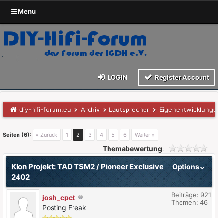
Menu
LOGIN
Register Account
diy-hifi-forum.eu
Archiv
Lautsprecher
Eigenentwicklunge
Seiten (6):
« Zurück
1
2
3
4
5
6
Weiter »
Themabewertung:
Klon Projekt: TAD TSM2 / Pioneer Exclusive
Options
2402
Beiträge: 921
josh_cpct
Themen: 46
Posting Freak