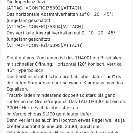
Die Impedanz dazu:
[ATTACH=CONFIG]75392[/ATTACH]
Das horizontale Abstrahlverhalten auf 0 - 20 - 45°:
(ungefähr geschätzt)
[ATTACH=CONFIG]75394[/ATTACH]
Das vertikale Abstrahlverhalten auf 0 - 10 - 20 - 45°
(ungefähr geschätzt)
[ATTACH=CONFIG]75395[/ATTACH]
Sieht gut aus. Zum einen ist das TH4001 ein Biradiales
mit schneller Öffnung. Horizontal 120° konisch. Vertikal
45° Hyperbolisch.
Das heißt es strahlt schön breit ab, aber dafür "lädt" es
die tiefen Frequenzen nur schwach. Klar muss man das
Equalizen.
Tractrix laden mindestens doppelt so stark bis ganz
runter an die Grenzfrequenz. Das TAD TH4001 ist ein ca.
300Hz Horn. Fällt da aber stark ab.
Im Vergleich das SL190 geht lauter tiefer.
Dann verliert es auch im Hochton etwas Pegel weil es ja
breiter abstrahlt (siehe JBL 2360), durch die
Diffraktions-Finnen im Hals und die breite horizontale