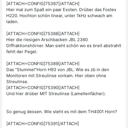
[ATTACH=CONFIG]75387[/ATTACH]
Hier mal zum Spaß ein paar Exoten. Drüber das Fostex
H220. Hochton schön linear, unter 1kHz schwach am
laden.
[ATTACH=CONFIG]75388[/ATTACH]
Hier die riesigen Arschbacken JBL 2360
Diffraktionshörner. Man sieht schön wo es breit abstrahlt
fehlt der Pegel.
[ATTACH=CONFIG]75389[/ATTACH]
Das "Stummel"Horn H93 von JBL. Wie es zb in den
Monitoren mit Streulinse vorkam. Hier oben ohne
Streulinse.
[ATTACH=CONFIG]75390[/ATTACH]
Und hier drüber MIT Streulinse (Lamellenfächer).
So genug dessen. Wie steht es mit dem TH4001 Horn?
[ATTACH=CONFIG]75391[/ATTACH]