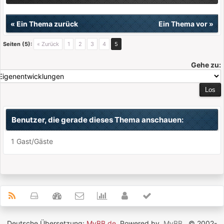
«
Ein Thema zurück
Ein Thema vor
»
Seiten (5):
« Zurück
1
2
3
4
5
Gehe zu:
Benutzer, die gerade dieses Thema anschauen:
1 Gast/Gäste
Deutsche Übersetzung:
MyBB.de
, Powered by
MyBB
, © 2002-