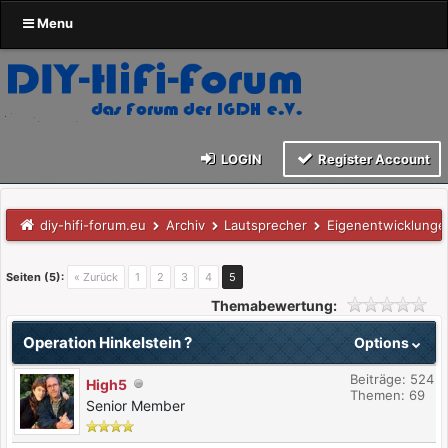
Menu
LOGIN
Register Account
diy-hifi-forum.eu
Archiv
Lautsprecher
Eigenentwicklunge
Seiten (5):
« Zurück
1
2
3
4
5
Themabewertung:
Operation Hinkelstein ?
Options
Beiträge: 524
High5
Themen: 69
Senior Member