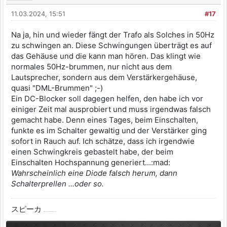
11.03.2024, 15:51
#17
Na ja, hin und wieder fängt der Trafo als Solches in 50Hz
zu schwingen an. Diese Schwingungen überträgt es auf
das Gehäuse und die kann man hören. Das klingt wie
normales 50Hz-brummen, nur nicht aus dem
Lautsprecher, sondern aus dem Verstärkergehäuse,
quasi "DML-Brummen" ;-)
Ein DC-Blocker soll dagegen helfen, den habe ich vor
einiger Zeit mal ausprobiert und muss irgendwas falsch
gemacht habe. Denn eines Tages, beim Einschalten,
funkte es im Schalter gewaltig und der Verstärker ging
sofort in Rauch auf. Ich schätze, dass ich irgendwie
einen Schwingkreis gebastelt habe, der beim
Einschalten Hochspannung generiert...:mad:
Wahrscheinlich eine Diode falsch herum, dann
Schalterprellen ...oder so.
スピーカ
ist japanisch und heißt Lautsprecher