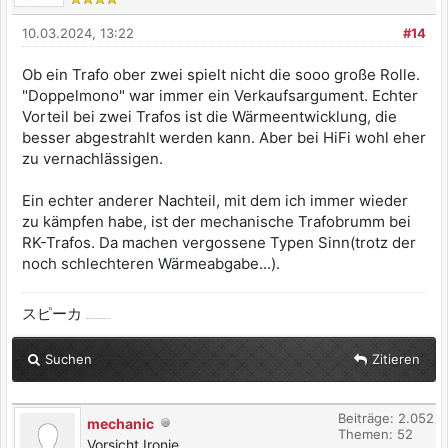
10.03.2024, 13:22
#14
Ob ein Trafo ober zwei spielt nicht die sooo große Rolle.
"Doppelmono" war immer ein Verkaufsargument. Echter
Vorteil bei zwei Trafos ist die Wärmeentwicklung, die
besser abgestrahlt werden kann. Aber bei HiFi wohl eher
zu vernachlässigen.
Ein echter anderer Nachteil, mit dem ich immer wieder
zu kämpfen habe, ist der mechanische Trafobrumm bei
RK-Trafos. Da machen vergossene Typen Sinn(trotz der
noch schlechteren Wärmeabgabe...).
スピーカ
ist japanisch und heißt Lautsprecher
Suchen
Zitieren
Beiträge: 2.052
mechanic
Themen: 52
Vorsicht Ironie ...