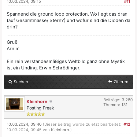
10.03.2024, 09:15
#11
Spannend die ground loop protection. Wo liegt das dran
(auf Gesamtmasse/ Stern?) und wofür sind die Dioden da
drin?
Gruß
Arnim
Ein rein verstandesmäßiges Weltbild ganz ohne Mystik
ist ein Unding. Erwin Schrödinger.
Suchen
Zitieren
Beiträge: 3.260
Kleinhorn
Themen: 131
Posting Freak
10.03.2024, 09:40
(Dieser Beitrag wurde zuletzt bearbeitet:
#12
10.03.2024, 09:45 von
Kleinhorn
.)