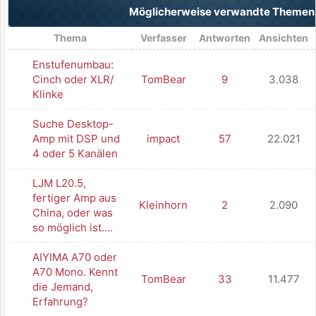
Möglicherweise verwandte Theme
Thema
Verfasser
Antworten
Ansichten
Enstufenumbau:
Cinch oder XLR/
TomBear
9
3.038
Klinke
Suche Desktop-
Amp mit DSP und
impact
57
22.021
4 oder 5 Kanälen
LJM L20.5,
fertiger Amp aus
Kleinhorn
2
2.090
China, oder was
so möglich ist....
AIYIMA A70 oder
A70 Mono. Kennt
TomBear
33
11.477
die Jemand,
Erfahrung?