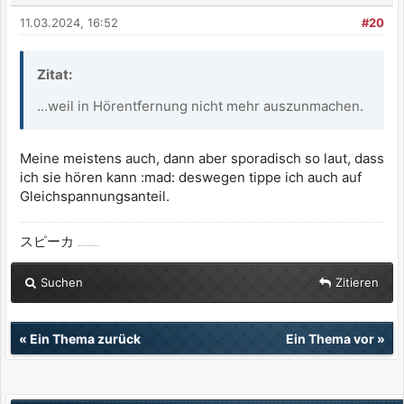
11.03.2024, 16:52
#20
Zitat:
...weil in Hörentfernung nicht mehr auszunmachen.
Meine meistens auch, dann aber sporadisch so laut, dass
ich sie hören kann :mad: deswegen tippe ich auch auf
Gleichspannungsanteil.
スピーカ
ist japanisch und heißt Lautsprecher
Suchen
Zitieren
«
Ein Thema zurück
Ein Thema vor
»