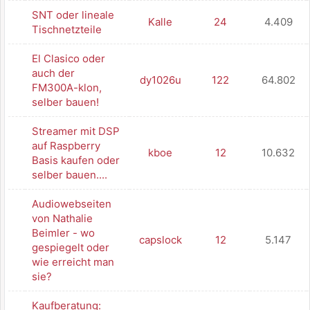
SNT oder lineale
Kalle
24
4.409
Tischnetzteile
El Clasico oder
auch der
dy1026u
122
64.802
FM300A-klon,
selber bauen!
Streamer mit DSP
auf Raspberry
kboe
12
10.632
Basis kaufen oder
selber bauen....
Audiowebseiten
von Nathalie
Beimler - wo
capslock
12
5.147
gespiegelt oder
wie erreicht man
sie?
Kaufberatung: