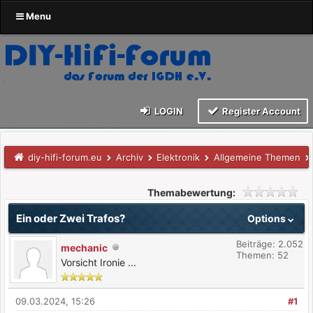
Menu
LOGIN
Register Account
diy-hifi-forum.eu
Archiv
Elektronik
Allgemeine Themen
Themabewertung:
Ein oder Zwei Trafos?
Options
Beiträge: 2.052
mechanic
Themen: 52
Vorsicht Ironie ...
09.03.2024, 15:26
#1