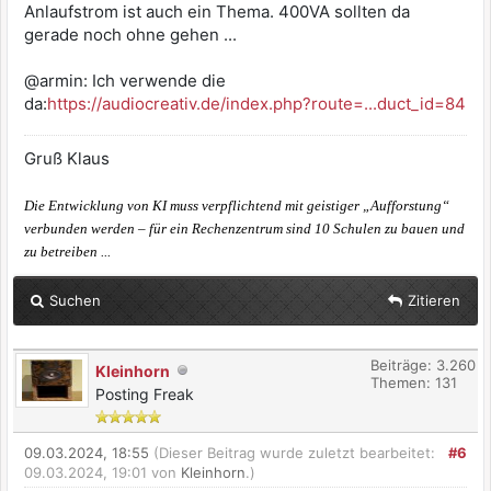
Anlaufstrom ist auch ein Thema. 400VA sollten da
gerade noch ohne gehen ...
@armin: Ich verwende die
da:
https://audiocreativ.de/index.php?route=...duct_id=84
Gruß Klaus
Die Entwicklung von KI muss verpflichtend mit geistiger „Aufforstung“
verbunden werden – für ein Rechenzentrum sind 10 Schulen zu bauen und
zu betreiben ...
Suchen
Zitieren
Beiträge: 3.260
Kleinhorn
Themen: 131
Posting Freak
09.03.2024, 18:55
(Dieser Beitrag wurde zuletzt bearbeitet:
#6
09.03.2024, 19:01 von
Kleinhorn
.)