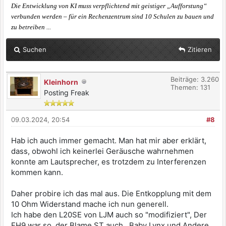
Die Entwicklung von KI muss verpflichtend mit geistiger „Aufforstung“
verbunden werden – für ein Rechenzentrum sind 10 Schulen zu bauen und
zu betreiben ...
Suchen
Zitieren
Beiträge: 3.260
Kleinhorn
Themen: 131
Posting Freak
09.03.2024, 20:54
#8
Hab ich auch immer gemacht. Man hat mir aber erklärt,
dass, obwohl ich keinerlei Geräusche wahrnehmen
konnte am Lautsprecher, es trotzdem zu Interferenzen
kommen kann.
Daher probire ich das mal aus. Die Entkopplung mit dem
10 Ohm Widerstand mache ich nun generell.
Ich habe den L20SE von LJM auch so "modifiziert", Der
FH9 war so, der Blame ST auch...Baby Lynx und Andere.