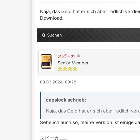
Naja, das Geld hat er sich aber redlich verdi
Download.
Suchen
スピーカ
Senior Member
09.03.2024, 09:28
capslock schrieb:
Naja, das Geld hat er sich aber redlich verd
Sehe ich auch so, meine Version ist einige J
スピーカ
ist japanisch und heißt Lautsprecher