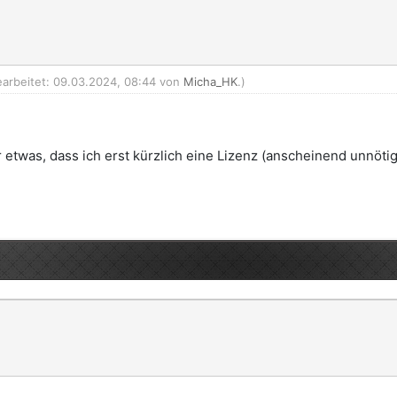
earbeitet: 09.03.2024, 08:44 von
Micha_HK
.)
 etwas, dass ich erst kürzlich eine Lizenz (anscheinend unnöti