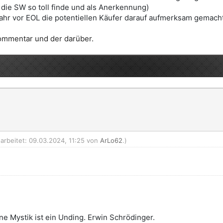
h die SW so toll finde und als Anerkennung)
ahr vor EOL die potentiellen Käufer darauf aufmerksam gemac
ommentar und der darüber.
earbeitet: 09.03.2024, 11:25 von
ArLo62
.)
e Mystik ist ein Unding. Erwin Schrödinger.