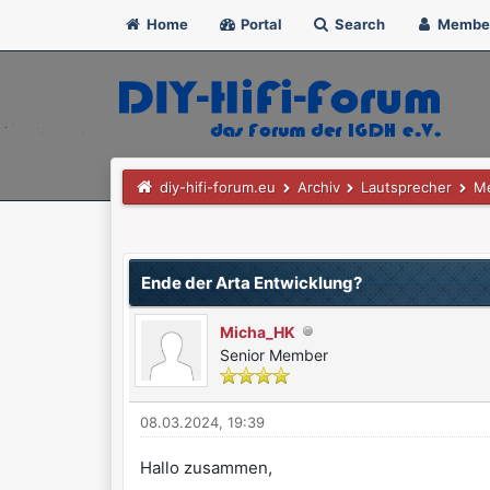
Home
Portal
Search
Membe
diy-hifi-forum.eu
Archiv
Lautsprecher
Me
0 Bewertung(en) - 0 im Durchschnitt
1
2
3
4
5
Ende der Arta Entwicklung?
Micha_HK
Senior Member
08.03.2024, 19:39
Hallo zusammen,