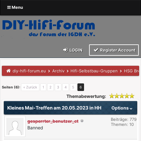
Menu
LOGIN
Register Account
diy-hifi-forum.eu
Archiv
Hifi-Selbstbau-Gruppen
HSG Br
Seiten (6):
« Zurück
1
2
3
4
5
6
Themabewertung:
Kleines Mai-Treffen am 20.05.2023 in HH
Options
Beiträge: 779
gesperrter_benutzer_ct
Themen: 10
Banned