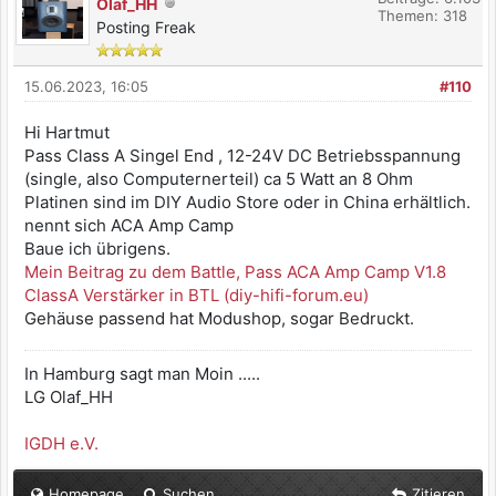
Olaf_HH
Themen: 318
Posting Freak
15.06.2023, 16:05
#110
Hi Hartmut
Pass Class A Singel End , 12-24V DC Betriebsspannung
(single, also Computernerteil) ca 5 Watt an 8 Ohm
Platinen sind im DIY Audio Store oder in China erhältlich.
nennt sich ACA Amp Camp
Baue ich übrigens.
Mein Beitrag zu dem Battle, Pass ACA Amp Camp V1.8
ClassA Verstärker in BTL (diy-hifi-forum.eu)
Gehäuse passend hat Modushop, sogar Bedruckt.
In Hamburg sagt man Moin .....
LG Olaf_HH
IGDH e.V.
Homepage
Suchen
Zitieren