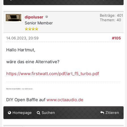
Beiträge: 401
dipoluser
Themen: 40
Senior Member
14.06.2023, 20:59
#105
Hallo Hartmut,
wäre das eine Alternative?
https://www.firstwatt.com/pdf/art_f5_turbo.pdf
Machen ist wie Wollen – nur viel krasser
DIY Open Baffle auf
www.octaaudio.de
Homepage
Suchen
Zitieren