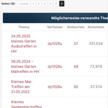
Seiten (6):
« Zurück
1
2
3
4
5
6
Möglicherweise verwandte Th
Thema
Verfasser
Antworten
Ansichten
24.05.2025
kleines Garten
dy1026u
37
351.034
Audiotreffen in
HH
09.05.2024 -
kleines Garten
dy1026u
48
73.978
Maitreffen in HH
Kleines Mai-
Treffen am
dy1026u
92
37.374
21.05.2022
Kleines
Septembertreffen