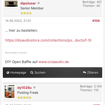
Beiträge: 401
dipoluser
Themen: 40
Senior Member
14.06.2023, 21:01
#106
... hier zu bestellen:
https://diyaudiostore.com/collections/po...ducts/f-5t
Machen ist wie Wollen – nur viel krasser
DIY Open Baffle auf
www.octaaudio.de
Homepage
Suchen
Zitieren
Beiträge: 2.164
dy1026u
Themen: 116
Posting Freak