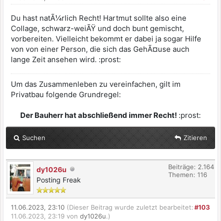
Du hast natÃ¼rlich Recht! Hartmut sollte also eine
Collage, schwarz-weiÃŸ und doch bunt gemischt,
vorbereiten. Vielleicht bekommt er dabei ja sogar Hilfe
von von einer Person, die sich das GehÃ¤use auch
lange Zeit ansehen wird. :prost:
Um das Zusammenleben zu vereinfachen, gilt im
Privatbau folgende Grundregel:
Der Bauherr hat abschließend immer Recht!
:prost:
Suchen
Zitieren
Beiträge: 2.164
dy1026u
Themen: 116
Posting Freak
11.06.2023, 23:10
(Dieser Beitrag wurde zuletzt bearbeitet:
#103
11.06.2023, 23:19 von
dy1026u
.)