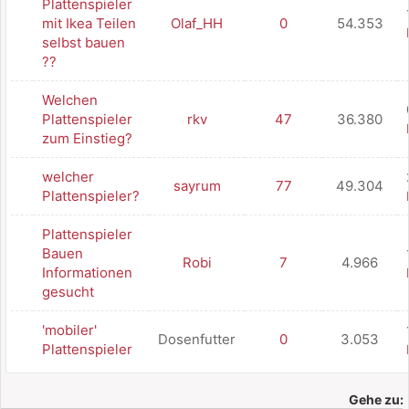
Plattenspieler
mit Ikea Teilen
Olaf_HH
0
54.353
selbst bauen
??
Welchen
Plattenspieler
rkv
47
36.380
zum Einstieg?
welcher
sayrum
77
49.304
Plattenspieler?
Plattenspieler
Bauen
Robi
7
4.966
Informationen
gesucht
'mobiler'
Dosenfutter
0
3.053
Plattenspieler
Gehe zu: