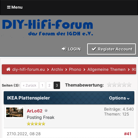
Menu
LOGIN
Register Account
diy-hifi-forum.eu
Archiv
Phono
Allgemeine Themen
IKE
Themabewertung:
Seiten (3):
« Zurück
1
2
3
IKEA Plattenspieler
Options
Beiträge: 4.540
ArLo62
Themen: 125
Posting Freak
27.10.2022, 08:28
#41