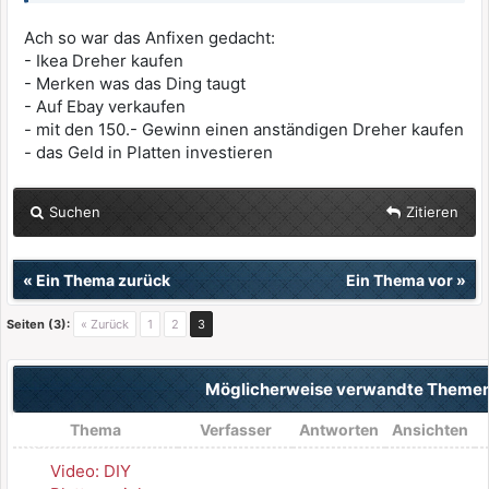
Ach so war das Anfixen gedacht:
- Ikea Dreher kaufen
- Merken was das Ding taugt
- Auf Ebay verkaufen
- mit den 150.- Gewinn einen anständigen Dreher kaufen
- das Geld in Platten investieren
Suchen
Zitieren
«
Ein Thema zurück
Ein Thema vor
»
Seiten (3):
« Zurück
1
2
3
Möglicherweise verwandte Theme
Thema
Verfasser
Antworten
Ansichten
Video: DIY