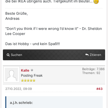
die bei IKEA übrigens auch. Tiefgekühlt im Beutel...
Beste Grüße,
Andreas
"Don't you think if I were wrong I'd know it" - Dr. Sheldon
Lee Cooper
Das ist Hobby - und kein Spaß!!!
Suchen
Zitieren
Beiträge: 7.386
Kalle
Themen: 92
Posting Freak
27.10.2022, 09:09
#43
a.j.h. schrieb: