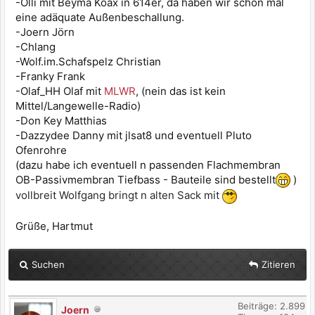
-Olli mit Beyma Koax in 614er, da haben wir schon mal
eine adäquate Außenbeschallung.
-Joern Jörn
-Chlang
-Wolf.im.Schafspelz Christian
-Franky Frank
-Olaf_HH Olaf mit
MLWR
, (nein das ist kein
Mittel/Langewelle-Radio)
-Don Key Matthias
-Dazzydee Danny mit jlsat8 und eventuell Pluto
Ofenrohre
(dazu habe ich eventuell n passenden Flachmembran
OB-Passivmembran Tiefbass - Bauteile sind bestellt
)
vollbreit Wolfgang bringt n alten Sack mit
Grüße, Hartmut
Suchen
Zitieren
Beiträge: 2.899
Joern