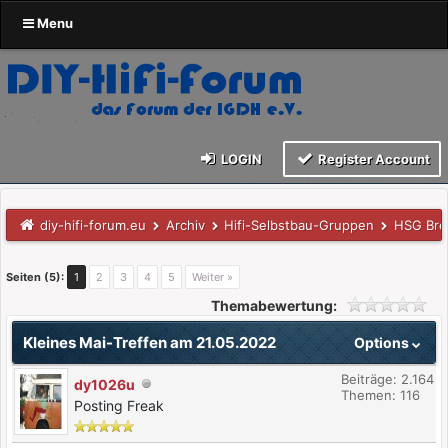
Menu
LOGIN
Register Account
diy-hifi-forum.eu
Archiv
Hifi-Selbstbau-Gruppen
HSG Br
Seiten (5):
1
2
3
4
5
Weiter »
Themabewertung:
Kleines Mai-Treffen am 21.05.2022
Options
Beiträge: 2.164
dy1026u
Themen: 116
Posting Freak