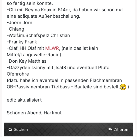
so fertig sein könnte.
-Olli mit Beyma Koax in 614er, da haben wir schon mal
eine adäquate Außenbeschallung.
-Joern Jörn
-Chlang
-Wolf.im.Schafspelz Christian
-Franky Frank
-Olaf_HH Olaf mit
MLWR
, (nein das ist kein
Mittel/Langewelle-Radio)
-Don Key Matthias
-Dazzydee Danny mit jlsat8 und eventuell Pluto
Ofenrohre
(dazu habe ich eventuell n passenden Flachmembran
OB-Passivmembran Tiefbass - Bauteile sind bestellt
)
edit: aktualisiert
Schönen Abend, Hartmut
Suchen
Zitieren