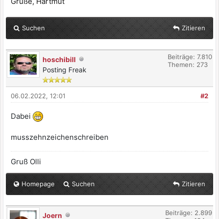
Grüße, Hartmut
Suchen
Zitieren
Beiträge: 7.810
hoschibill
Themen: 273
Posting Freak
06.02.2022, 12:01
#2
Dabei
musszehnzeichenschreiben
Gruß Olli
Homepage
Suchen
Zitieren
Beiträge: 2.899
Joern