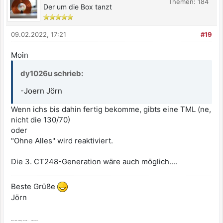
Themen: 184
Der um die Box tanzt
09.02.2022, 17:21
#19
Moin
dy1026u schrieb:
-Joern Jörn
Wenn ichs bis dahin fertig bekomme, gibts eine TML (ne,
nicht die 130/70)
oder
"Ohne Alles" wird reaktiviert.
Die 3. CT248-Generation wäre auch möglich....
Beste Grüße
Jörn
what the bleep do we ... - listen to ?