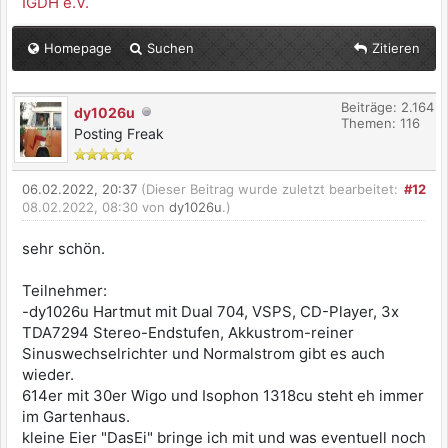
IGDH e.V.
Homepage
Suchen
Zitieren
Beiträge: 2.164
dy1026u
Themen: 116
Posting Freak
06.02.2022, 20:37
(Dieser Beitrag wurde zuletzt bearbeitet:
#12
08.02.2022, 08:30 von
dy1026u
.)
sehr schön.
Teilnehmer:
-dy1026u Hartmut mit Dual 704, VSPS, CD-Player, 3x
TDA7294 Stereo-Endstufen, Akkustrom-reiner
Sinuswechselrichter und Normalstrom gibt es auch
wieder.
614er mit 30er Wigo und Isophon 1318cu steht eh immer
im Gartenhaus.
kleine Eier "DasEi" bringe ich mit und was eventuell noch