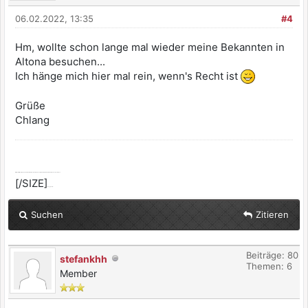
06.02.2022, 13:35
#4
Hm, wollte schon lange mal wieder meine Bekannten in
Altona besuchen...
Ich hänge mich hier mal rein, wenn's Recht ist
Grüße
Chlang
[SIZE=2]Alle selbst ernannten Götter werden dir zürnen, wenn du dich nicht von ihnen erlösen lässt.
[/SIZE]
:dont_know:
Suchen
Zitieren
Beiträge: 80
stefankhh
Themen: 6
Member