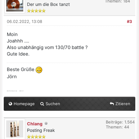
Themen: 184
Der um die Box tanzt
06.02.2022, 13:08
#3
Moin
Joahhh ....
Also unabhängig vom 130/70 battle ?
Gute Idee.
Beste Grüße
Jörn
what the bleep do we ... - listen to ?
Homepage
Suchen
Zitieren
Beiträge: 1.564
Chlang
Themen: 44
Posting Freak