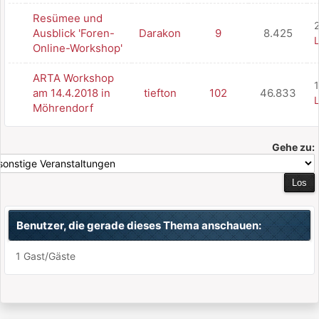
Resümee und
2
Ausblick 'Foren-
Darakon
9
8.425
L
Online-Workshop'
ARTA Workshop
1
am 14.4.2018 in
tiefton
102
46.833
L
Möhrendorf
Gehe zu:
Benutzer, die gerade dieses Thema anschauen:
1 Gast/Gäste