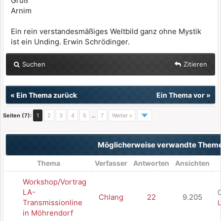
Gruß
Arnim
Ein rein verstandesmäßiges Weltbild ganz ohne Mystik
ist ein Unding. Erwin Schrödinger.
Suchen
Zitieren
«
Ein Thema zurück
Ein Thema vor
»
Seiten (7):
1
2
3
4
5
…
7
Weiter »
Möglicherweise verwandte Them
Thema
Verfasser
Antworten
Ansichten
Workshop/Vortrag
LA-
Chlang
22
9.205
Transmissionline
L
in Möhrendorf