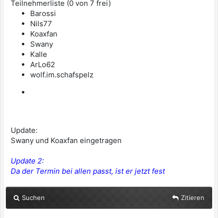
Teilnehmerliste (0 von 7 frei)
Barossi
Nils77
Koaxfan
Swany
Kalle
ArLo62
wolf.im.schafspelz
Update:
Swany und Koaxfan eingetragen
Update 2:
Da der Termin bei allen passt, ist er jetzt fest
Suchen
Zitieren