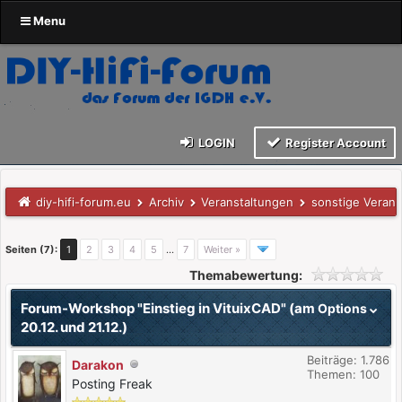
Menu
LOGIN
Register Account
diy-hifi-forum.eu
Archiv
Veranstaltungen
sonstige Verans
Seiten (7):
1
2
3
4
5
…
7
Weiter »
Themabewertung:
Forum-Workshop "Einstieg in VituixCAD" (am
Options
20.12. und 21.12.)
Beiträge: 1.786
Darakon
Themen: 100
Posting Freak