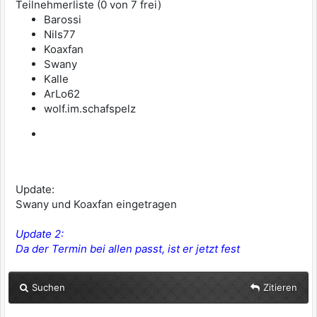
Teilnehmerliste (0 von 7 frei)
Barossi
Nils77
Koaxfan
Swany
Kalle
ArLo62
wolf.im.schafspelz
Update:
Swany und Koaxfan eingetragen
Update 2:
Da der Termin bei allen passt, ist er jetzt fest
Suchen
Zitieren