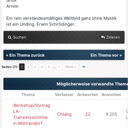
Gruß
Arnim
Ein rein verstandesmäßiges Weltbild ganz ohne Mystik
ist ein Unding. Erwin Schrödinger.
Suchen
Zitieren
«
Ein Thema zurück
Ein Thema vor
»
Seiten (7):
1
2
3
4
5
…
7
Weiter »
Möglicherweise verwandte Them
Thema
Verfasser
Antworten
Ansichten
Workshop/Vortrag
LA-
Chlang
22
9.205
Transmissionline
L
in Möhrendorf