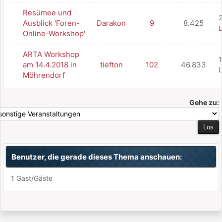
Resümee und
2
Ausblick 'Foren-
Darakon
9
8.425
L
Online-Workshop'
ARTA Workshop
1
am 14.4.2018 in
tiefton
102
46.833
L
Möhrendorf
Gehe zu:
Benutzer, die gerade dieses Thema anschauen:
1 Gast/Gäste