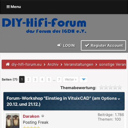
Menu
LOGIN
Register Account
diy-hifi-forum.eu
Archiv
Veranstaltungen
sonstige Verans
Seiten (7):
1
2
3
4
5
…
7
Weiter »
Themabewertung:
Forum-Workshop "Einstieg in VituixCAD" (am
Options
20.12. und 21.12.)
Beiträge: 1.786
Darakon
Themen: 100
Posting Freak