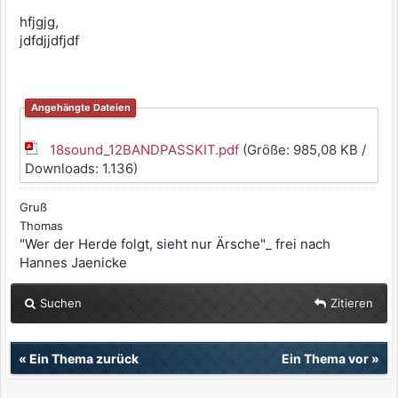
hfjgjg,
jdfdjjdfjdf
Angehängte Dateien
18sound_12BANDPASSKIT.pdf
(Größe: 985,08 KB /
Downloads: 1.136)
Gruß
Thomas
"Wer der Herde folgt, sieht nur Ärsche"_ frei nach
Hannes Jaenicke
Suchen
Zitieren
«
Ein Thema zurück
Ein Thema vor
»