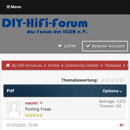
Menu
LOGIN
Register Account
diy-hifi-forum.eu
Archiv
Community Center
Testecke
P
Themabewertung:
Pdf
Options
Beiträge: 1.372
naumi
Themen: 64
Posting Freak
31.07.2020, 12:50
#1