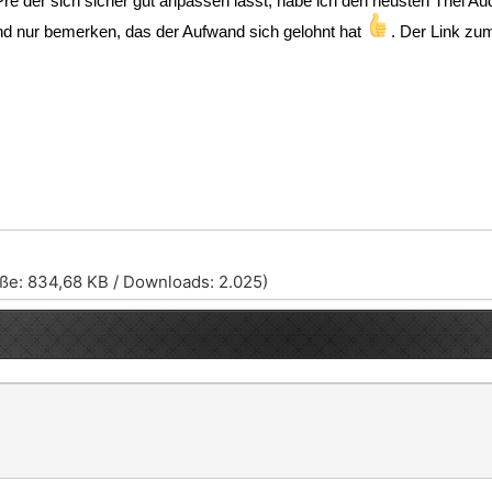
re der sich sicher gut anpassen lässt, habe ich den neusten Thel A
nd nur bemerken, das der Aufwand sich gelohnt hat
. Der Link zu
ße: 834,68 KB / Downloads: 2.025)