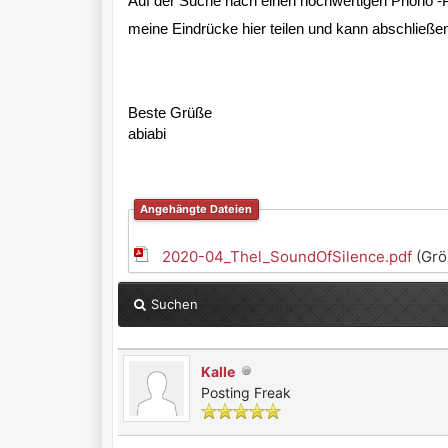
Auf der Suche nach einen hochwertigen Phono -P
meine Eindrücke hier teilen und kann abschließe
Beste Grüße
abiabi
Angehängte Dateien
2020-04_Thel_SoundOfSilence.pdf
(Grö
Suchen
Kalle
Posting Freak