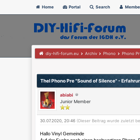
Home
Portal
Search
Membe
diy-hifi-forum.eu
Archiv
Phono
Phono P
0 Bewertung(en) - 0 im Durchschnitt
1
2
3
4
5
Thel Phono Pre "Sound of Silence" - Erfahru
abiabi
Junior Member
30.07.2020, 20:46
(Dieser Beitrag wurde zuletzt be
Hallo Vinyl Gemeinde