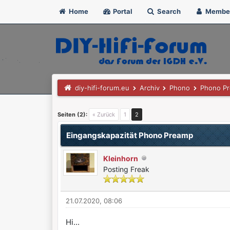
Home
Portal
Search
Membe
diy-hifi-forum.eu
Archiv
Phono
Phono P
0 Bewertung(en) - 0 im Durchschnitt
1
2
3
4
5
Seiten (2):
« Zurück
1
2
Eingangskapazität Phono Preamp
Kleinhorn
Posting Freak
21.07.2020, 08:06
Hi...