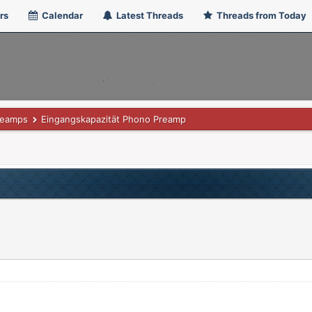
rs
Calendar
Latest Threads
Threads from Today
reamps
Eingangskapazität Phono Preamp