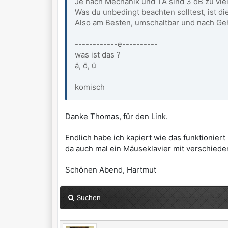
Je nach Mechanik und TA sind 3 dB zu viel,
Was du unbedingt beachten solltest, ist d
Also am Besten, umschaltbar und nach Geh
------------e----------
was ist das ?
ä, ö, ü
komisch
Danke Thomas, für den Link.
Endlich habe ich kapiert wie das funktionie
da auch mal ein Mäuseklavier mit verschiede
Schönen Abend, Hartmut
Suchen