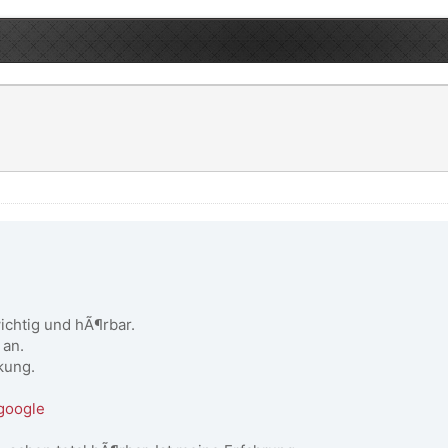
ichtig und hÃ¶rbar.
 an.
kung.
=google