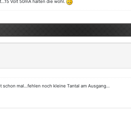
t...15 Volt 50mA halten die wohl.
chon mal...fehlen noch kleine Tantal am Ausgang...