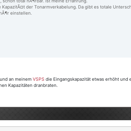
 schon total hÃ¶rbar. Ist meine Erfahrung.
ie KapazitÃ¤t der Tonarmverkabelung. Da gibt es totale Untersc
Ã¶r einstellen.
rt und an meinem
VSPS
die Eingangskapazität etwas erhöht und e
nen Kapazitäten dranbraten.