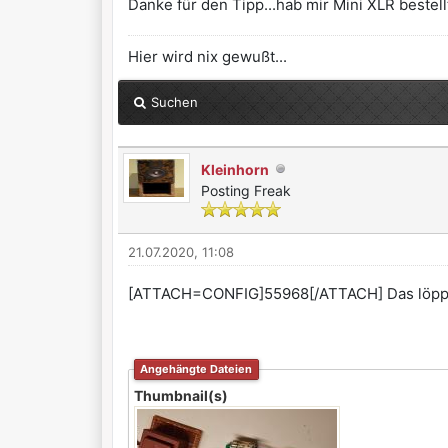
Danke für den Tipp...hab mir Mini XLR bestell
Hier wird nix gewußt...
Suchen
Kleinhorn
Posting Freak
21.07.2020, 11:08
[ATTACH=CONFIG]55968[/ATTACH] Das löppt s
Angehängte Dateien
Thumbnail(s)