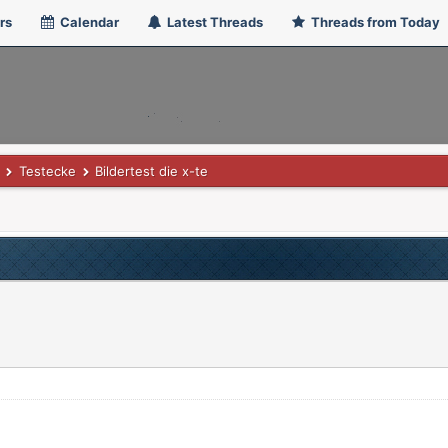
rs
Calendar
Latest Threads
Threads from Today
Testecke
Bildertest die x-te