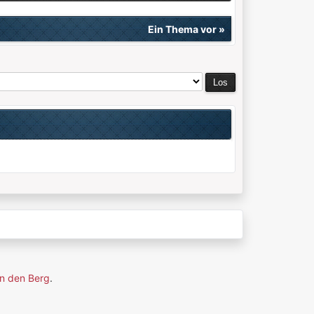
Ein Thema vor
»
n den Berg
.