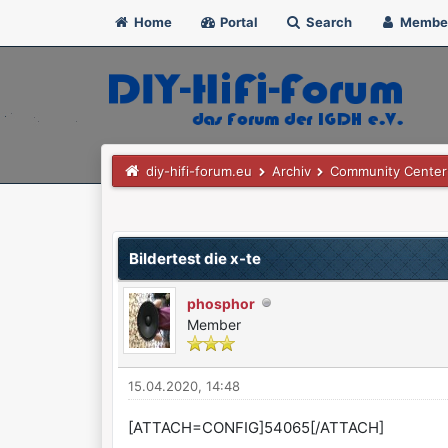
Home
Portal
Search
Membe
diy-hifi-forum.eu
Archiv
Community Center
0 Bewertung(en) - 0 im Durchschnitt
1
2
3
4
5
Bildertest die x-te
phosphor
Member
15.04.2020, 14:48
[ATTACH=CONFIG]54065[/ATTACH]